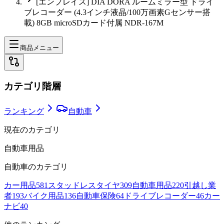
[エンプレイス] DIA DORA ルームミラー型 ドライ
ブレコーダー (4.3インチ液晶/100万画素Gセンサー搭
載) 8GB microSDカード付属 NDR-167M
商品メニュー
カテゴリ階層
ランキング
自動車
現在のカテゴリ
自動車用品
自動車
のカテゴリ
カー用品
581
スタッドレスタイヤ
309
自動車用品
220
引越し業
者
193
バイク用品
136
自動車保険
64
ドライブレコーダー
46
カー
ナビ
40