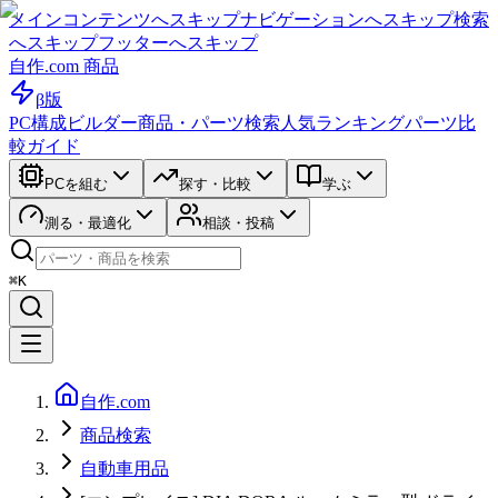
メインコンテンツへスキップ
ナビゲーションへスキップ
検索
へスキップ
フッターへスキップ
自作.com 商品
β版
PC構成ビルダー
商品・パーツ検索
人気ランキング
パーツ比
較ガイド
PCを組む
探す・比較
学ぶ
測る・最適化
相談・投稿
⌘K
自作.com
商品検索
自動車用品