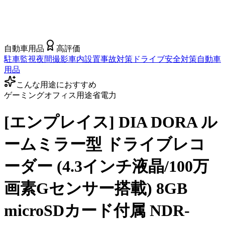
自動車用品
高評価
駐車監視
夜間撮影
車内設置
事故対策
ドライブ
安全対策
自動車
用品
こんな用途におすすめ
ゲーミング
オフィス用途
省電力
[エンプレイス] DIA DORA ル
ームミラー型 ドライブレコ
ーダー (4.3インチ液晶/100万
画素Gセンサー搭載) 8GB
microSDカード付属 NDR-