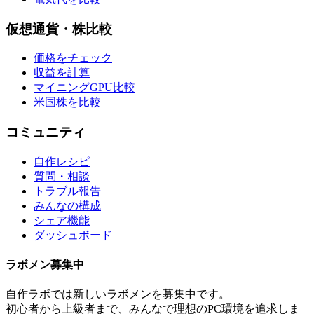
仮想通貨・株比較
価格をチェック
収益を計算
マイニングGPU比較
米国株を比較
コミュニティ
自作レシピ
質問・相談
トラブル報告
みんなの構成
シェア機能
ダッシュボード
ラボメン
募集中
自作ラボ
では新しい
ラボメン
を募集中です。
初心者から上級者まで、みんなで理想のPC環境を追求しま