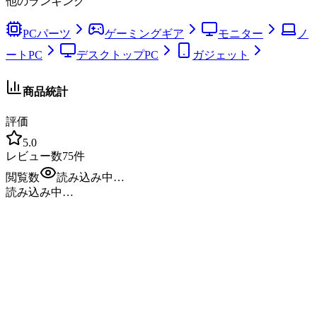
他のランキング
PCパーツ
ゲーミングギア
モニター
ノ
ートPC
デスクトップPC
ガジェット
商品統計
評価
5.0
レビュー数
75
件
閲覧数
読み込み中…
読み込み中…