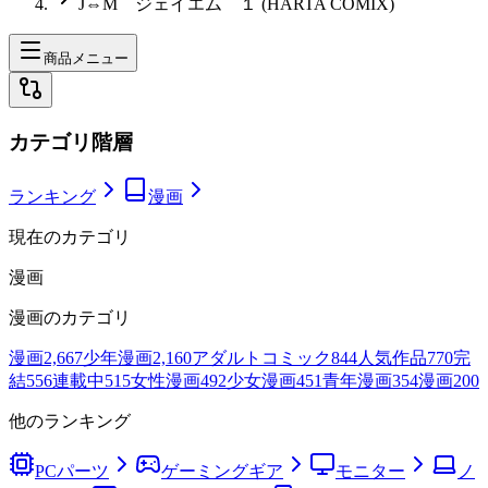
J⇔M ジェイエム １ (HARTA COMIX)
商品メニュー
カテゴリ階層
ランキング
漫画
現在のカテゴリ
漫画
漫画
のカテゴリ
漫画
2,667
少年漫画
2,160
アダルトコミック
844
人気作品
770
完
結
556
連載中
515
女性漫画
492
少女漫画
451
青年漫画
354
漫画
200
他のランキング
PCパーツ
ゲーミングギア
モニター
ノ