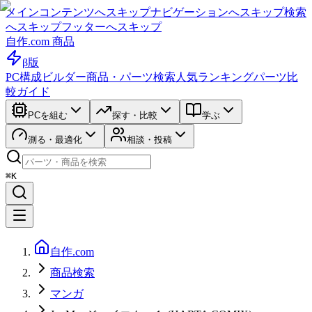
メインコンテンツへスキップ
ナビゲーションへスキップ
検索
へスキップ
フッターへスキップ
自作.com 商品
β版
PC構成ビルダー
商品・パーツ検索
人気ランキング
パーツ比
較ガイド
PCを組む
探す・比較
学ぶ
測る・最適化
相談・投稿
⌘K
自作.com
商品検索
マンガ