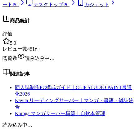
ートPC
デスクトップPC
ガジェット
商品統計
評価
5.0
レビュー数
451
件
閲覧数
読み込み中…
関連記事
同人誌制作PC構成ガイド｜CLIP STUDIO PAINT最適
化2026
Kavita リーディングサーバー｜マンガ・書籍・雑誌統
合
Komga マンガサーバー構築｜自炊本管理
読み込み中…