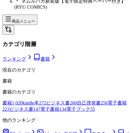
ネムルバカ新装版【電子限定特典ペーパー付き】
(RYU COMICS)
商品メニュー
カテゴリ階層
ランキング
書籍
現在のカテゴリ
書籍
書籍
のカテゴリ
書籍
1,020
kindle本
272
ビジネス書
260
自己啓発書
256
電子書籍
223
ビジネス書
147
電子書籍
134
電子ブック
55
他のランキング