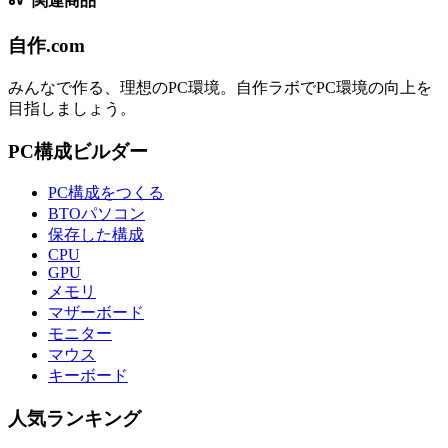
関連商品
自作.com
みんなで作る、理想のPC環境
。
自作ラボ
でPC環境の向上を
目指しましょう。
PC構成ビルダー
PC構成をつくる
BTOパソコン
保存した構成
CPU
GPU
メモリ
マザーボード
モニター
マウス
キーボード
人気ランキング