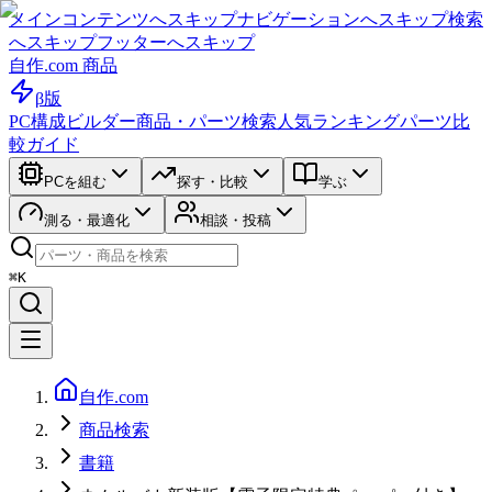
メインコンテンツへスキップ
ナビゲーションへスキップ
検索
へスキップ
フッターへスキップ
自作.com 商品
β版
PC構成ビルダー
商品・パーツ検索
人気ランキング
パーツ比
較ガイド
PCを組む
探す・比較
学ぶ
測る・最適化
相談・投稿
⌘K
自作.com
商品検索
書籍