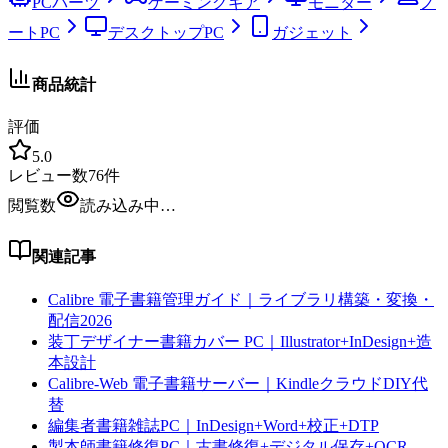
PCパーツ
ゲーミングギア
モニター
ノ
ートPC
デスクトップPC
ガジェット
商品統計
評価
5.0
レビュー数
76
件
閲覧数
読み込み中…
関連記事
Calibre 電子書籍管理ガイド｜ライブラリ構築・変換・
配信2026
装丁デザイナー書籍カバー PC｜Illustrator+InDesign+造
本設計
Calibre-Web 電子書籍サーバー｜KindleクラウドDIY代
替
編集者書籍雑誌PC｜InDesign+Word+校正+DTP
製本師書籍修復PC｜古書修復+デジタル保存+OCR