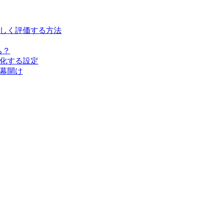
能を正しく評価する方法
ち？
大化する設定
時代の幕開け