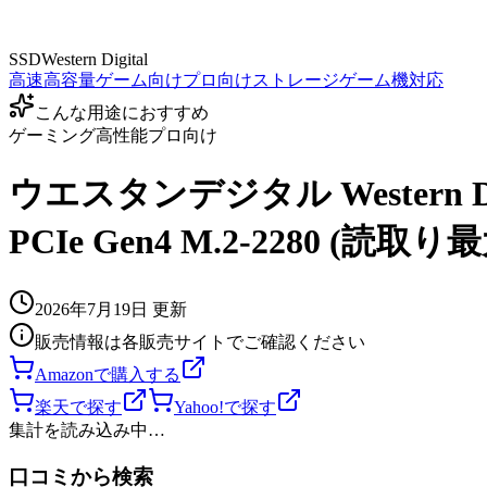
SSD
Western Digital
高速
高容量
ゲーム向け
プロ向け
ストレージ
ゲーム機対応
こんな用途におすすめ
ゲーミング
高性能
プロ向け
ウエスタンデジタル Western Dig
PCIe Gen4 M.2-2280 (読取り
2026年7月19日
更新
販売情報は各販売サイトでご確認ください
Amazonで購入する
楽天で探す
Yahoo!で探す
集計を読み込み中…
口コミから検索