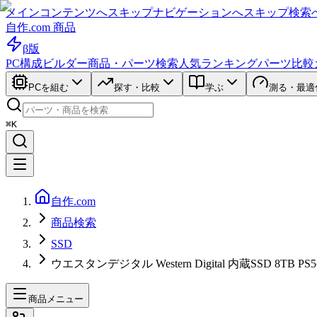
メインコンテンツへスキップ
ナビゲーションへスキップ
検索
自作.com 商品
β版
PC構成ビルダー
商品・パーツ検索
人気ランキング
パーツ比較
PCを組む
探す・比較
学ぶ
測る・最適
⌘K
自作.com
商品検索
SSD
ウエスタンデジタル Western Digital 内蔵SSD 8TB PS
商品メニュー