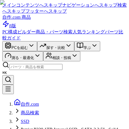
メインコンテンツへスキップ
ナビゲーションへスキップ
検索
へスキップ
フッターへスキップ
自作.com 商品
β版
PC構成ビルダー
商品・パーツ検索
人気ランキング
パーツ比
較ガイド
PCを組む
探す・比較
学ぶ
測る・最適化
相談・投稿
⌘K
自作.com
商品検索
SSD