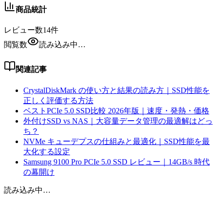
商品統計
レビュー数
14
件
閲覧数
読み込み中…
関連記事
CrystalDiskMark の使い方と結果の読み方｜SSD性能を
正しく評価する方法
ベストPCIe 5.0 SSD比較 2026年版｜速度・発熱・価格
外付けSSD vs NAS｜大容量データ管理の最適解はどっ
ち？
NVMe キューデプスの仕組みと最適化｜SSD性能を最
大化する設定
Samsung 9100 Pro PCIe 5.0 SSD レビュー｜14GB/s 時代
の幕開け
読み込み中…