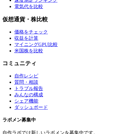
速度測定ランキング
電気代を比較
仮想通貨・株比較
価格をチェック
収益を計算
マイニングGPU比較
米国株を比較
コミュニティ
自作レシピ
質問・相談
トラブル報告
みんなの構成
シェア機能
ダッシュボード
ラボメン
募集中
自作ラボ
では新しい
ラボメン
を募集中です。