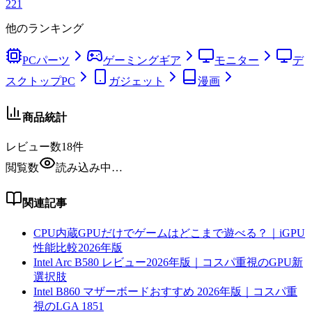
221
他のランキング
PCパーツ
ゲーミングギア
モニター
デ
スクトップPC
ガジェット
漫画
商品統計
レビュー数
18
件
閲覧数
読み込み中…
関連記事
CPU内蔵GPUだけでゲームはどこまで遊べる？｜iGPU
性能比較2026年版
Intel Arc B580 レビュー2026年版｜コスパ重視のGPU新
選択肢
Intel B860 マザーボードおすすめ 2026年版｜コスパ重
視のLGA 1851