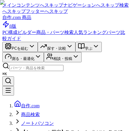
メインコンテンツへスキップ
ナビゲーションへスキップ
検索
へスキップ
フッターへスキップ
自作.com 商品
β版
PC構成ビルダー
商品・パーツ検索
人気ランキング
パーツ比
較ガイド
PCを組む
探す・比較
学ぶ
測る・最適化
相談・投稿
⌘K
自作.com
商品検索
ノートパソコン