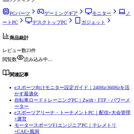
PCパーツ
ゲーミングギア
モニター
ノ
ートPC
デスクトップPC
ガジェット
商品統計
レビュー数
23
件
閲覧数
読み込み中…
関連記事
eスポーツ向けモニター設定ガイド｜240Hz/360Hzを活
かす最適化
自転車ロードトレーニングPC｜Zwift・FTP・パワーメ
ーター
eスポーツアリーナ・トーナメントPC｜配信+大会管理
+運営
モータースポーツF1エンジニアPC｜テレメトリ
+CAE+風洞