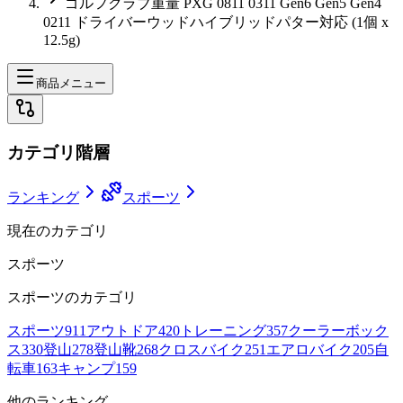
ゴルフクラブ重量 PXG 0811 0311 Gen6 Gen5 Gen4
0211 ドライバーウッドハイブリッドパター対応 (1個 x
12.5g)
商品メニュー
カテゴリ階層
ランキング
スポーツ
現在のカテゴリ
スポーツ
スポーツ
のカテゴリ
スポーツ
911
アウトドア
420
トレーニング
357
クーラーボック
ス
330
登山
278
登山靴
268
クロスバイク
251
エアロバイク
205
自
転車
163
キャンプ
159
他のランキング