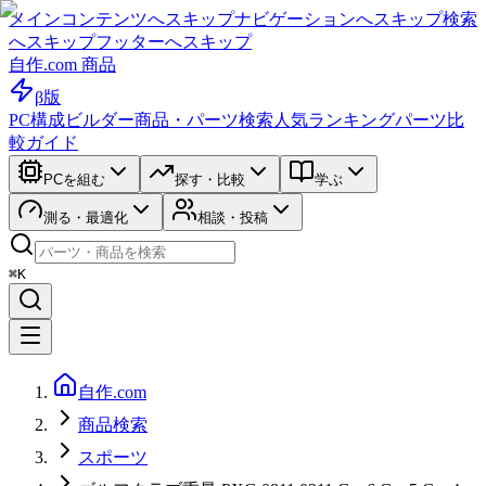
メインコンテンツへスキップ
ナビゲーションへスキップ
検索
へスキップ
フッターへスキップ
自作.com 商品
β版
PC構成ビルダー
商品・パーツ検索
人気ランキング
パーツ比
較ガイド
PCを組む
探す・比較
学ぶ
測る・最適化
相談・投稿
⌘K
自作.com
商品検索
スポーツ