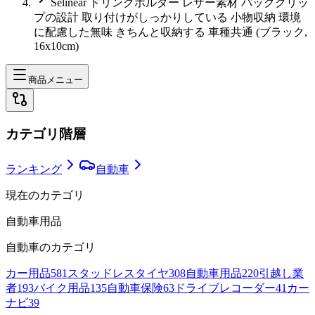
Selinear ドリンクホルダー レザー素材 バッククリッ
プの設計 取り付けがしっかりしている 小物収納 環境
に配慮した無味 きちんと収納する 車種共通 (ブラック,
16x10cm)
商品メニュー
カテゴリ階層
ランキング
自動車
現在のカテゴリ
自動車用品
自動車
のカテゴリ
カー用品
581
スタッドレスタイヤ
308
自動車用品
220
引越し業
者
193
バイク用品
135
自動車保険
63
ドライブレコーダー
41
カー
ナビ
39