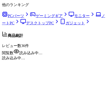
他のランキング
PCパーツ
ゲーミングギア
モニター
ノ
ートPC
デスクトップPC
ガジェット
商品統計
レビュー数
36
件
閲覧数
読み込み中…
読み込み中…