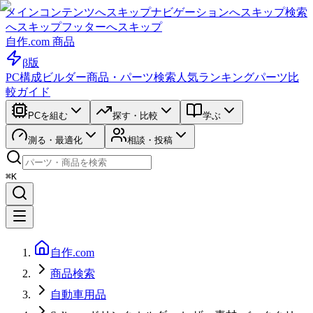
メインコンテンツへスキップ
ナビゲーションへスキップ
検索
へスキップ
フッターへスキップ
自作.com 商品
β版
PC構成ビルダー
商品・パーツ検索
人気ランキング
パーツ比
較ガイド
PCを組む
探す・比較
学ぶ
測る・最適化
相談・投稿
⌘K
自作.com
商品検索
自動車用品