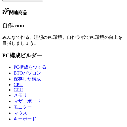
関連商品
自作.com
みんなで作る、理想のPC環境
。
自作ラボ
でPC環境の向上を
目指しましょう。
PC構成ビルダー
PC構成をつくる
BTOパソコン
保存した構成
CPU
GPU
メモリ
マザーボード
モニター
マウス
キーボード