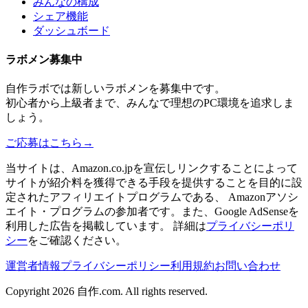
みんなの構成
シェア機能
ダッシュボード
ラボメン
募集中
自作ラボ
では新しい
ラボメン
を募集中です。
初心者から上級者まで、みんなで理想のPC環境を追求しま
しょう。
ご応募はこちら
→
当サイトは、Amazon.co.jpを宣伝しリンクすることによって
サイトが紹介料を獲得できる手段を提供することを目的に設
定されたアフィリエイトプログラムである、 Amazonアソシ
エイト・プログラムの参加者です。また、Google AdSenseを
利用した広告を掲載しています。 詳細は
プライバシーポリ
シー
をご確認ください。
運営者情報
プライバシーポリシー
利用規約
お問い合わせ
Copyright 2026
自作.com
. All rights reserved.