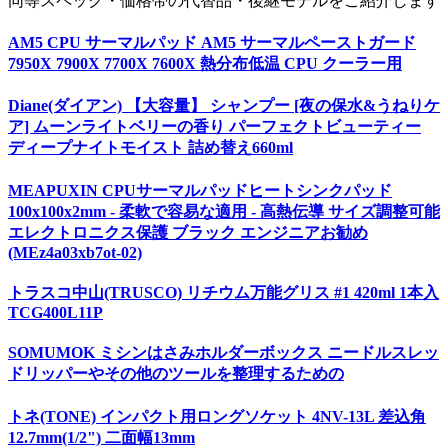
同等スペック・価格帯の代替品・後継モデルをご紹介します
AM5 CPU サーマルパッド AM5 サーマルペーストガード
7950X 7900X 7700X 7600X 熱分布低温 CPU クーラー用
Diane(ダイアン) 【大容量】 シャンプー [夜の保水&うねりケ
ア] ムーンライトベリーの香り パーフェクトビューティー
ディープナイトモイスト 詰め替え660ml
MEAPUXIN CPUサーマルパッドヒートシンクパッド
100x100x2mm - 柔軟で容易な適用 - 高熱伝導 サイズ調整可能
エレクトロニクス保護 ブラック エンジニアお勧め
(MEz4a03xb7ot-02)
トラスコ中山(TRUSCO) リチウム万能グリス #1 420ml 1本入
TCG400L11P
SOMUMOK ミシンはさみホルダーボックス ニードルスレッ
ドリッパーやその他のツールを整理するための
トネ(TONE) インパクト用ロングソケット 4NV-13L 差込角
12.7mm(1/2") 二面幅13mm