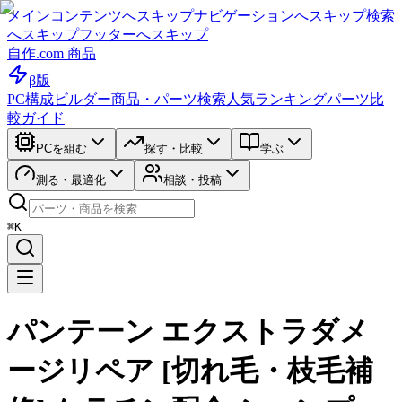
メインコンテンツへスキップ
ナビゲーションへスキップ
検索
へスキップ
フッターへスキップ
自作.com 商品
β版
PC構成ビルダー
商品・パーツ検索
人気ランキング
パーツ比
較ガイド
PCを組む
探す・比較
学ぶ
測る・最適化
相談・投稿
⌘K
パンテーン エクストラダメ
ージリペア [切れ毛・枝毛補