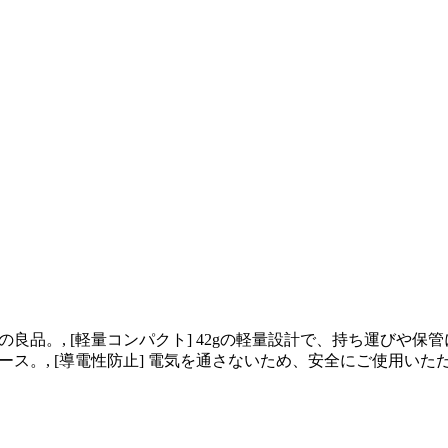
良品。, [軽量コンパクト] 42gの軽量設計で、持ち運びや保管
ペース。, [導電性防止] 電気を通さないため、安全にご使用いた