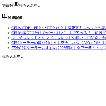
閲覧数
読み込み中…
関連記事
CPUのTDP・PBP・MTPとは？｜消費電力スペックの
CPU内蔵GPUだけでゲームはどこまで遊べる？｜iGPU性
マルチスレッドとシングルスレッドの違い｜用途別にわ
CPUクーラーの取り付け方｜空冷・水冷（AIO）別の
空冷CPUクーラーおすすめ 2026年版｜タワー型・トッ
読み込み中…