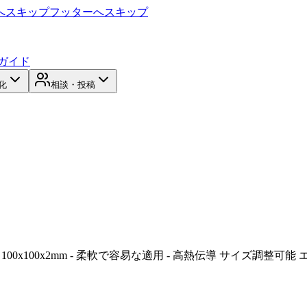
へスキップ
フッターへスキップ
ガイド
化
相談・投稿
100x100x2mm - 柔軟で容易な適用 - 高熱伝導 サイズ調整