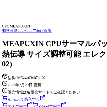
CPU
MEAPUXIN
調整可能
エンジニア向け
保護
MEAPUXIN CPUサーマルパッ
熱伝導 サイズ調整可能 エレクトロ
02)
型番:
MEz4a03xb7ot-02
2026年7月20日
更新
販売情報は各販売サイトでご確認ください
Amazonで購入する
楽天で探す
Yahoo!で探す