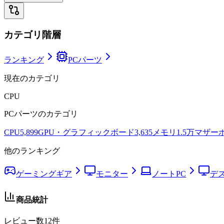
カテゴリ階層
ランキング
PCパーツ
現在のカテゴリ
CPU
PCパーツ
のカテゴリ
CPU
5,899
GPU・グラフィックボード
3,635
メモリ
1.5万
マザー
他のランキング
ゲーミングギア
モニター
ノートPC
デ
商品統計
レビュー数
12
件