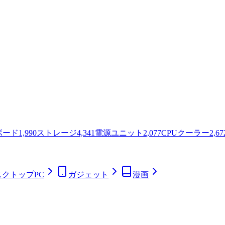
ボード
1,990
ストレージ
4,341
電源ユニット
2,077
CPUクーラー
2,67
スクトップPC
ガジェット
漫画