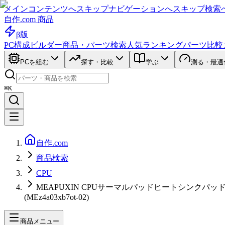
メインコンテンツへスキップ
ナビゲーションへスキップ
検索
自作.com 商品
β版
PC構成ビルダー
商品・パーツ検索
人気ランキング
パーツ比較
PCを組む
探す・比較
学ぶ
測る・最適
⌘K
自作.com
商品検索
CPU
MEAPUXIN CPUサーマルパッドヒートシンクパッド
(MEz4a03xb7ot-02)
商品メニュー