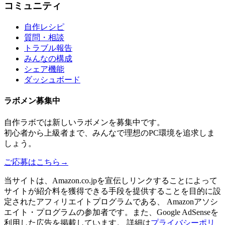
コミュニティ
自作レシピ
質問・相談
トラブル報告
みんなの構成
シェア機能
ダッシュボード
ラボメン
募集中
自作ラボ
では新しい
ラボメン
を募集中です。
初心者から上級者まで、みんなで理想のPC環境を追求しま
しょう。
ご応募はこちら
→
当サイトは、Amazon.co.jpを宣伝しリンクすることによって
サイトが紹介料を獲得できる手段を提供することを目的に設
定されたアフィリエイトプログラムである、 Amazonアソシ
エイト・プログラムの参加者です。また、Google AdSenseを
利用した広告を掲載しています。 詳細は
プライバシーポリ