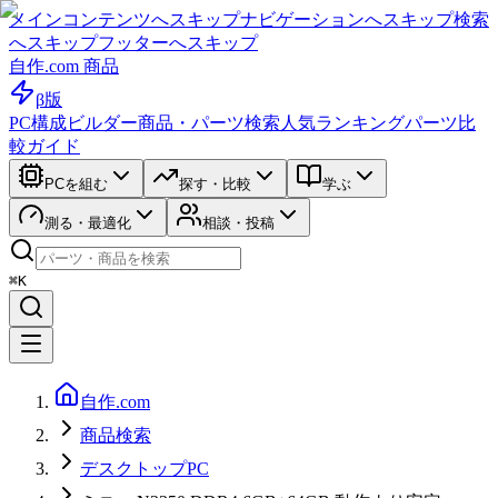
メインコンテンツへスキップ
ナビゲーションへスキップ
検索
へスキップ
フッターへスキップ
自作.com 商品
β版
PC構成ビルダー
商品・パーツ検索
人気ランキング
パーツ比
較ガイド
PCを組む
探す・比較
学ぶ
測る・最適化
相談・投稿
⌘K
自作.com
商品検索
デスクトップPC