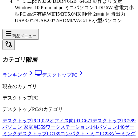
ミニpc N3350 DDR4 6GB+64GB 動作より安定
Windows 10 Pro mini pc ミニパソコン TDP 6W 省電力小
型PC 高速有線WIFI5/BT5.0/4K 静音 2画面同時出力
USB3.0*2/USB2.0*2/HDMI/VAG/TF 小型パソコン
商品メニュー
カテゴリ階層
ランキング
デスクトップPC
現在のカテゴリ
デスクトップPC
デスクトップPC
のカテゴリ
デスクトップPC
1,022
オフィス向けPC
671
デスクトップPC
589
パソコン 家庭用
359
ワークステーション
144
パソコン
140
ゲー
ミングデスクトップPC
139
コンパクト・ミニPC
98
ゲーミング