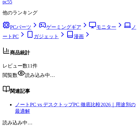
pc
55
他のランキング
PCパーツ
ゲーミングギア
モニター
ノ
ートPC
ガジェット
漫画
商品統計
レビュー数
11
件
閲覧数
読み込み中…
関連記事
ノートPC vs デスクトップPC 徹底比較2026｜用途別の
最適解
読み込み中…