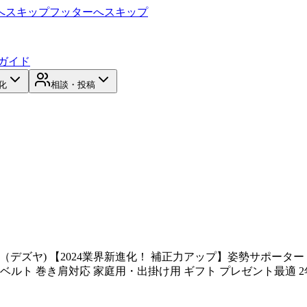
へスキップ
フッターへスキップ
ガイド
化
相談・投稿
UA（デズヤ) 【2024業界新進化！ 補正力アップ】姿勢サポー
筋ベルト 巻き肩対応 家庭用・出掛け用 ギフト プレゼント最適