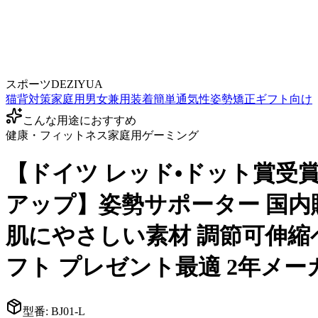
スポーツ
DEZIYUA
猫背対策
家庭用
男女兼用
装着簡単
通気性
姿勢矯正
ギフト向け
こんな用途におすすめ
健康・フィットネス
家庭用
ゲーミング
【ドイツ レッド•ドット賞受賞ブ
アップ】姿勢サポーター 国内
肌にやさしい素材 調節可伸縮ベ
フト プレゼント最適 2年メ
型番:
BJ01-L