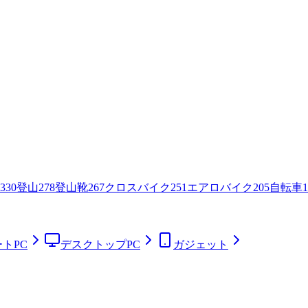
330
登山
278
登山靴
267
クロスバイク
251
エアロバイク
205
自転車
1
トPC
デスクトップPC
ガジェット