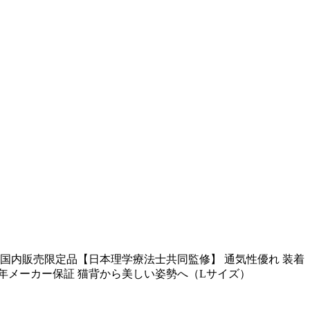
ター 国内販売限定品【日本理学療法士共同監修】 通気性優れ 装着
 2年メーカー保証 猫背から美しい姿勢へ（Lサイズ）