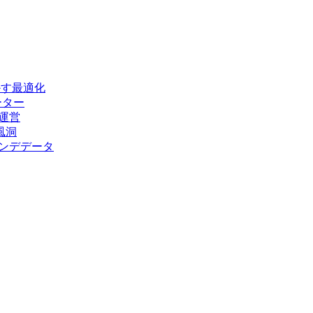
かす最適化
ーター
運営
風洞
レンデデータ