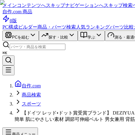
メインコンテンツへスキップ
ナビゲーションへスキップ
検索
自作.com 商品
β版
PC構成ビルダー
商品・パーツ検索
人気ランキング
パーツ比較
PCを組む
探す・比較
学ぶ
測る・最適
⌘K
自作.com
商品検索
スポーツ
【ドイツ レッド•ドット賞受賞ブランド】 DEZIY
簡単 肌にやさしい素材 調節可伸縮ベルト 男女兼用 背
商品メニュー