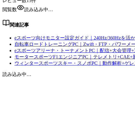
レビュー数
15
件
閲覧数
読み込み中…
関連記事
eスポーツ向けモニター設定ガイド｜240Hz/360Hzを活
自転車ロードトレーニングPC｜Zwift・FTP・パワーメ
eスポーツアリーナ・トーナメントPC｜配信+大会管理+
モータースポーツF1エンジニアPC｜テレメトリ+CAE+
ウィンタースポーツスキー・スノボPC｜動作解析+ゲ
読み込み中…