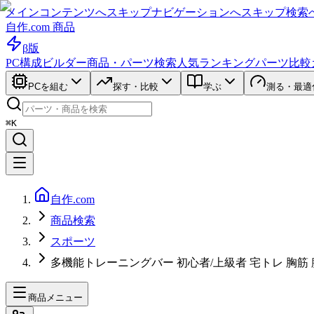
メインコンテンツへスキップ
ナビゲーションへスキップ
検索
自作.com 商品
β版
PC構成ビルダー
商品・パーツ検索
人気ランキング
パーツ比較
PCを組む
探す・比較
学ぶ
測る・最適
⌘K
自作.com
商品検索
スポーツ
多機能トレーニングバー 初心者/上級者 宅トレ 胸筋 腹
商品メニュー