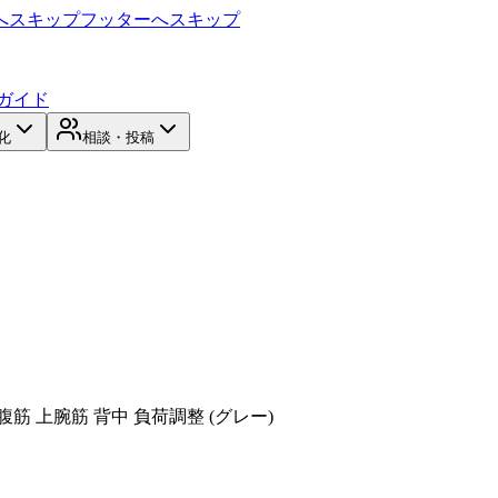
へスキップ
フッターへスキップ
ガイド
化
相談・投稿
筋 上腕筋 背中 負荷調整 (グレー)