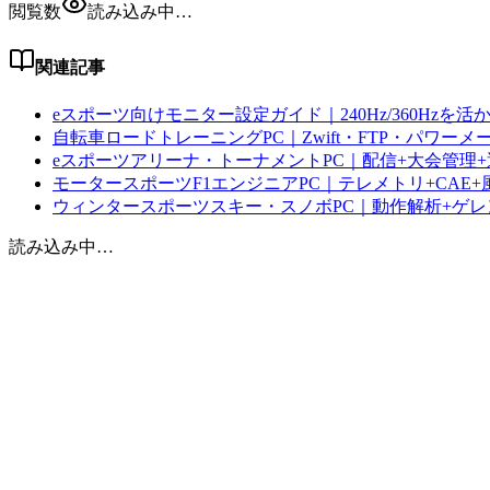
閲覧数
読み込み中…
関連記事
eスポーツ向けモニター設定ガイド｜240Hz/360Hzを活
自転車ロードトレーニングPC｜Zwift・FTP・パワーメ
eスポーツアリーナ・トーナメントPC｜配信+大会管理+
モータースポーツF1エンジニアPC｜テレメトリ+CAE+
ウィンタースポーツスキー・スノボPC｜動作解析+ゲ
読み込み中…