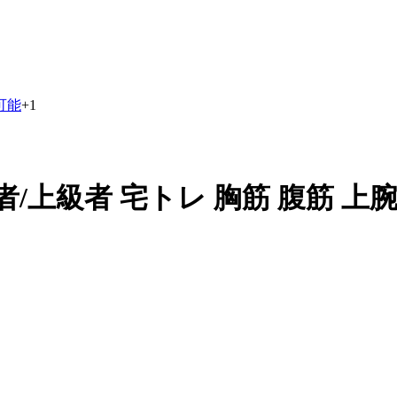
可能
+
1
上級者 宅トレ 胸筋 腹筋 上腕筋