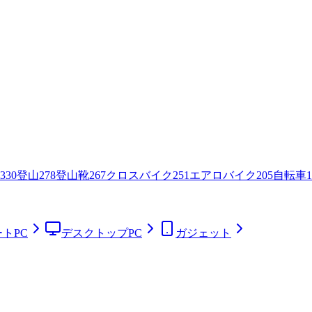
330
登山
278
登山靴
267
クロスバイク
251
エアロバイク
205
自転車
1
トPC
デスクトップPC
ガジェット