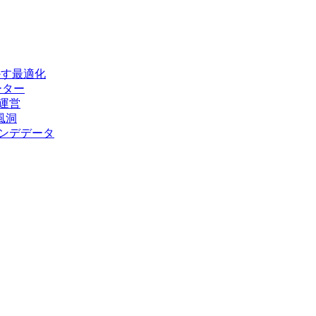
かす最適化
ーター
運営
風洞
レンデデータ