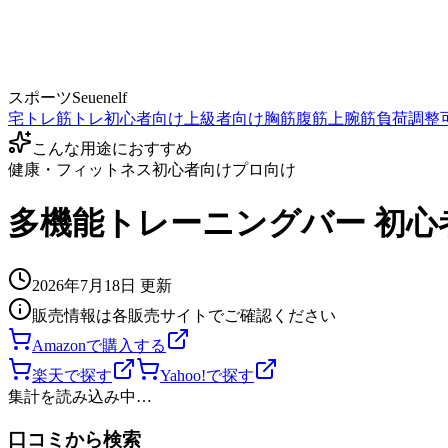
スポーツ
Seuenelf
宅トレ
筋トレ
初心者向け
上級者向け
胸筋
腹筋
上腕筋
負荷調整
こんな用途におすすめ
健康・フィットネス
初心者向け
プロ向け
多機能トレーニングバー 初心者/
2026年7月18日
更新
販売情報は各販売サイトでご確認ください
Amazonで購入する
楽天で探す
Yahoo!で探す
集計を読み込み中…
口コミから検索