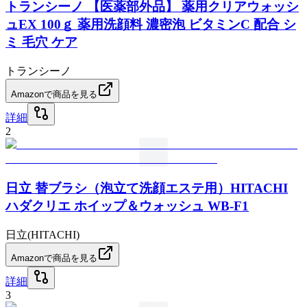
トランシーノ 【医薬部外品】 薬用クリアウォッシ
ュEX 100ｇ 薬用洗顔料 濃密泡 ビタミンC 配合 シ
ミ 毛穴 ケア
トランシーノ
Amazonで商品を見る
詳細
2
日立 替ブラシ（泡立て洗顔エステ用）HITACHI
ハダクリエ ホイップ＆ウォッシュ WB-F1
日立(HITACHI)
Amazonで商品を見る
詳細
3