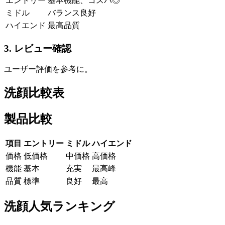
エントリー
基本機能、コスパ◎
ミドル
バランス良好
ハイエンド
最高品質
3. レビュー確認
ユーザー評価を参考に。
洗顔比較表
製品比較
項目
エントリー
ミドル
ハイエンド
価格
低価格
中価格
高価格
機能
基本
充実
最高峰
品質
標準
良好
最高
洗顔人気ランキング