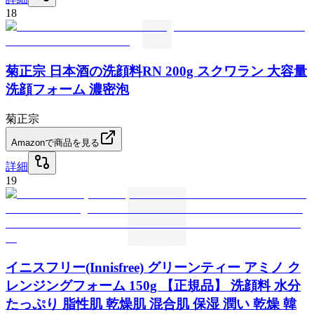
18
菊正宗 日本酒の洗顔料RN 200g スクワラン 大容量
洗顔フォーム 濃密泡
菊正宗
Amazonで商品を見る
詳細
19
イニスフリー(Innisfree) グリーンティー アミノ ク
レンジングフォーム 150g 【正規品】 洗顔料 水分
たっぷり 脂性肌 乾燥肌 混合肌 保湿 潤い 乾燥 韓