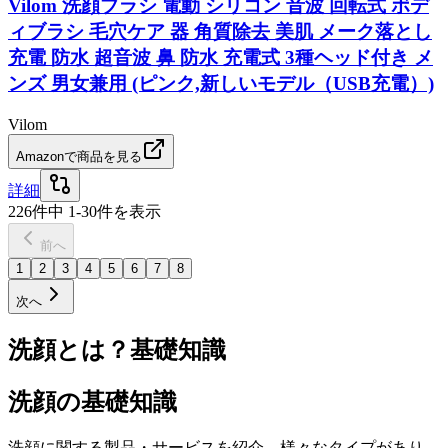
Vilom 洗顔ブラシ 電動 シリコン 音波 回転式 ボデ
ィブラシ 毛穴ケア 器 角質除去 美肌 メーク落とし
充電 防水 超音波 鼻 防水 充電式 3種ヘッド付き メ
ンズ 男女兼用 (ピンク,新しいモデル（USB充電）)
Vilom
Amazonで商品を見る
詳細
226
件中
1
-
30
件を表示
前へ
1
2
3
4
5
6
7
8
次へ
洗顔とは？基礎知識
洗顔の基礎知識
洗顔に関する製品・サービスを紹介。様々なタイプがあり、