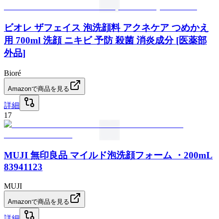
ビオレ ザフェイス 泡洗顔料 アクネケア つめかえ
用 700ml 洗顔 ニキビ 予防 殺菌 消炎成分 [医薬部
外品]
Bioré
Amazonで商品を見る
詳細
17
MUJI 無印良品 マイルド泡洗顔フォーム ・200mL
83941123
MUJI
Amazonで商品を見る
詳細