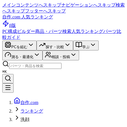
メインコンテンツへスキップ
ナビゲーションへスキップ
検索
へスキップ
フッターへスキップ
自作.com 人気ランキング
β版
PC構成ビルダー
商品・パーツ検索
人気ランキング
パーツ比
較ガイド
PCを組む
探す・比較
学ぶ
測る・最適化
相談・投稿
⌘K
自作.com
ランキング
洗顔