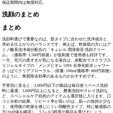
保証期間内は無償対応。
洗顔のまとめ
まとめ
洗顔料選びで重要なのは、肌タイプに合わせた洗浄成分と、
求める仕上がりのバランスです。例えば、乾燥肌の方にはア
ミノ酸系洗浄成分配合の「キュレル 潤浸保湿 洗顔クリー
ム」（価格帯: 1,500円前後）が低刺激で使用感も好評です。
一方、毛穴の黒ずきが気になる場合は、炭配合でスクラブ入
りジェルタイプの「メンズビオレ ONE 全身化粧水シャワー
さっぱりクリアフローラル」(容量: 100ml/価格帯: 800円前後)
のように、角質除去効果のあるものがおすすめです。
予算別に見ると、2,000円以下の製品は毎日使うベース洗顔
料に最適。3,000円以上になると、酵素洗顔やクレイ洗顔な
ど、スペシャルケア目的のアイテムも選択肢に入ります。口
コミ分析の結果、リピート率が高いのは、肌への負担が少な
く、使用後の乾燥を感じにくい弱酸性タイプ。特に敏感肌の
方はpH値を確認し、5.5～6.5程度の製品を選びましょう。