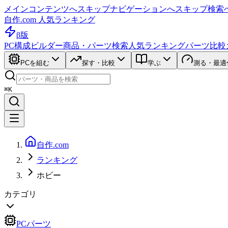
メインコンテンツへスキップ
ナビゲーションへスキップ
検索
自作.com 人気ランキング
β版
PC構成ビルダー
商品・パーツ検索
人気ランキング
パーツ比較
PCを組む
探す・比較
学ぶ
測る・最適
⌘K
自作.com
ランキング
ホビー
カテゴリ
PCパーツ