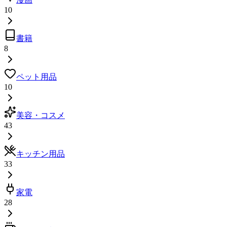
10
書籍
8
ペット用品
10
美容・コスメ
43
キッチン用品
33
家電
28