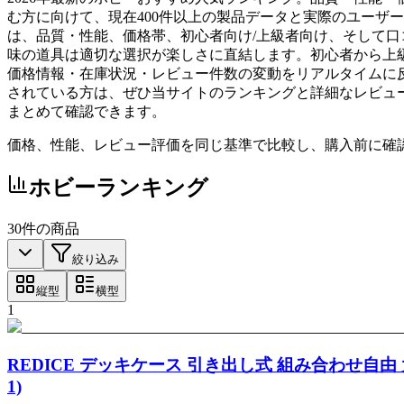
む方に向けて、現在400件以上の製品データと実際のユーザ
は、品質・性能、価格帯、初心者向け/上級者向け、そして
味の道具は適切な選択が楽しさに直結します。初心者から上
価格情報・在庫状況・レビュー件数の変動をリアルタイムに
されている方は、ぜひ当サイトのランキングと詳細なレビュ
まとめて確認できます。
価格、性能、レビュー評価を同じ基準で比較し、購入前に確
ホビー
ランキング
30
件の商品
絞り込み
縦型
横型
1
REDICE デッキケース 引き出し式 組み合わせ自由 大
1)