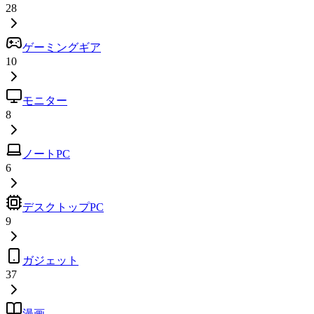
28
ゲーミングギア
10
モニター
8
ノートPC
6
デスクトップPC
9
ガジェット
37
漫画