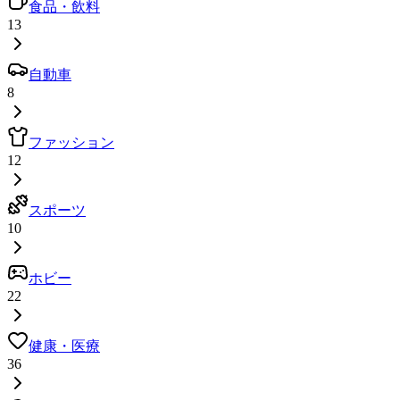
食品・飲料
13
自動車
8
ファッション
12
スポーツ
10
ホビー
22
健康・医療
36