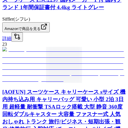
ランド 1年間保証書付 4.4kg ライトグレー
Siffler(シフレ)
Amazonで商品を見る
詳細
23
[AOFUN] スーツケース キャリーケース sサイズ 機
内持ち込み用 キャリーバッグ 可愛い 小型 2泊 3日
用 超軽量 耐衝撃 TSAロック搭載 大型 静音 360度
回転ダブルキャスター 大容量 ファスナー式 人気
おしゃれ トランク 旅行/ビジネス・短期出張・観