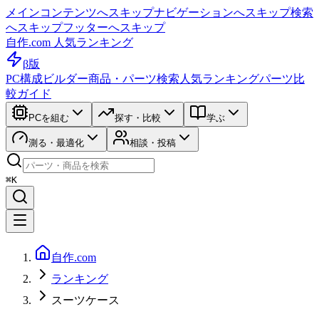
メインコンテンツへスキップ
ナビゲーションへスキップ
検索
へスキップ
フッターへスキップ
自作.com 人気ランキング
β版
PC構成ビルダー
商品・パーツ検索
人気ランキング
パーツ比
較ガイド
PCを組む
探す・比較
学ぶ
測る・最適化
相談・投稿
⌘K
自作.com
ランキング
スーツケース