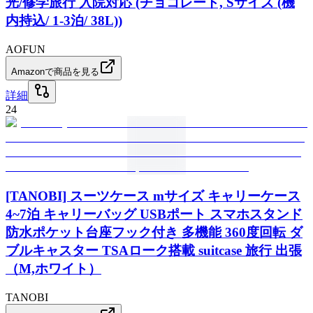
光/修学旅行 入院対応 (チョコレート, Sサイズ (機
内持込/ 1-3泊/ 38L))
AOFUN
Amazonで商品を見る
詳細
24
[TANOBI] スーツケース mサイズ キャリーケース
4~7泊 キャリーバッグ USBポート スマホスタンド
防水ポケット台座フック付き 多機能 360度回転 ダ
ブルキャスター TSAローク搭載 suitcase 旅行 出張
（M,ホワイト）
TANOBI