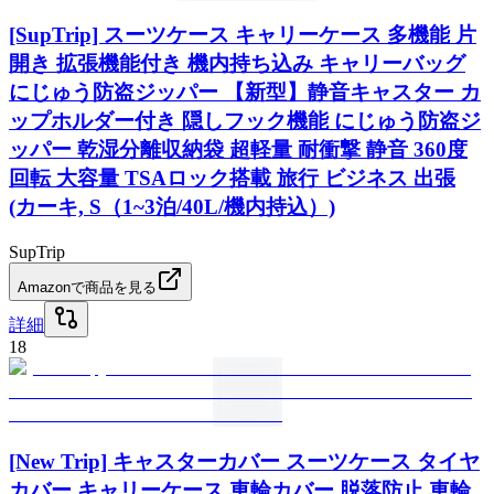
[SupTrip] スーツケース キャリーケース 多機能 片
開き 拡張機能付き 機内持ち込み キャリーバッグ
にじゅう防盗ジッパー 【新型】静音キャスター カ
ップホルダー付き 隠しフック機能 にじゅう防盗ジ
ッパー 乾湿分離収納袋 超軽量 耐衝撃 静音 360度
回転 大容量 TSAロック搭載 旅行 ビジネス 出張
(カーキ, S（1~3泊/40L/機内持込）)
SupTrip
Amazonで商品を見る
詳細
18
[New Trip] キャスターカバー スーツケース タイヤ
カバー キャリーケース 車輪カバー 脱落防止 車輪