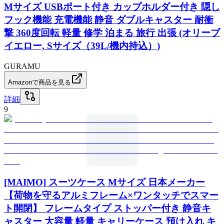
Mサイズ USBポート付き カップホルダー付き 隠し
フック機能 充電機能 静音 ダブルキャスター 耐衝
撃 360度回転 軽量 修学 泊まる 旅行 出張 (オリーブ
イエロー, Sサイズ（39L/機内持込）)
GURAMU
Amazonで商品を見る
詳細
9
[MAIMO] スーツケース Mサイズ 日本メーカー
【荷物を守るアルミフレーム×ワンタッチでスマー
ト開閉】 フレームタイプ ストッパー付き 静音キ
ャスター 大容量 軽量 キャリーケース 預け入れ キ