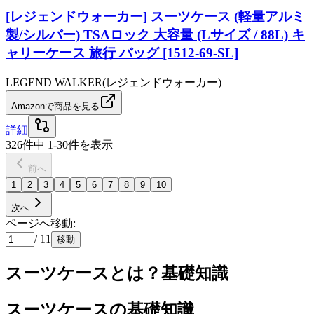
[レジェンドウォーカー] スーツケース (軽量アルミ
製/シルバー) TSAロック 大容量 (Lサイズ / 88L) キ
ャリーケース 旅行 バッグ [1512-69-SL]
LEGEND WALKER(レジェンドウォーカー)
Amazonで商品を見る
詳細
326
件中
1
-
30
件を表示
前へ
1
2
3
4
5
6
7
8
9
10
次へ
ページへ移動:
/
11
移動
スーツケースとは？基礎知識
スーツケースの基礎知識