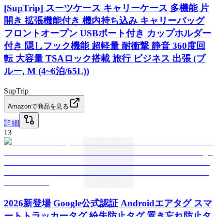
[SupTrip] スーツケース キャリーケース 多機能 片
開き 拡張機能付き 機内持ち込み キャリーバッグ
フロントオープン USBポート付き カップホルダー
付き 隠しフック機能 超軽量 耐衝撃 静音 360度回
転 大容量 TSAロック搭載 旅行 ビジネス 出張 (ブ
ルー, M (4~6泊/65L))
SupTrip
Amazonで商品を見る
詳細
13
2026新登場 Google公式認証 Androidエアタグ スマ
ートトラッカータグ 紛失防止タグ 置き忘れ防止タ