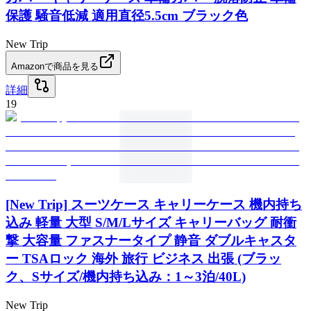
保護 騒音低減 適用直径5.5cm ブラック色
New Trip
Amazonで商品を見る
詳細
19
[New Trip] スーツケース キャリーケース 機内持ち
込み 軽量 大型 S/M/Lサイズ キャリーバッグ 耐衝
撃 大容量 ファスナータイプ 静音 ダブルキャスタ
ー TSAロック 海外 旅行 ビジネス 出張 (ブラッ
ク、Sサイズ/機内持ち込み：1～3泊/40L)
New Trip