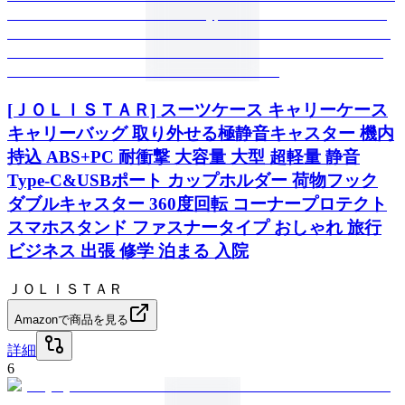
[ＪＯＬＩＳＴＡＲ] スーツケース キャリーケース
キャリーバッグ 取り外せる極静音キャスター 機内
持込 ABS+PC 耐衝撃 大容量 大型 超軽量 静音
Type-C&USBポート カップホルダー 荷物フック
ダブルキャスター 360度回転 コーナープロテクト
スマホスタンド ファスナータイプ おしゃれ 旅行
ビジネス 出張 修学 泊まる 入院
ＪＯＬＩＳＴＡＲ
Amazonで商品を見る
詳細
6