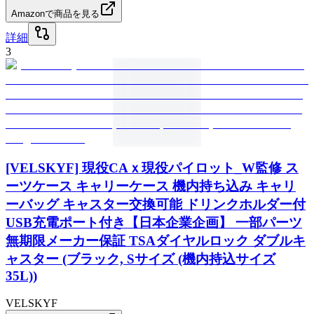
Amazonで商品を見る
詳細
3
[VELSKYF] 現役CAｘ現役パイロット_W監修 ス
ーツケース キャリーケース 機内持ち込み キャリ
ーバッグ キャスター交換可能 ドリンクホルダー付
USB充電ポート付き【日本企業企画】 一部パーツ
無期限メーカー保証 TSAダイヤルロック ダブルキ
ャスター (ブラック, Sサイズ (機内持込サイズ
35L))
VELSKYF