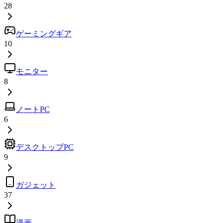
28
ゲーミングギア
10
モニター
8
ノートPC
6
デスクトップPC
9
ガジェット
37
漫画