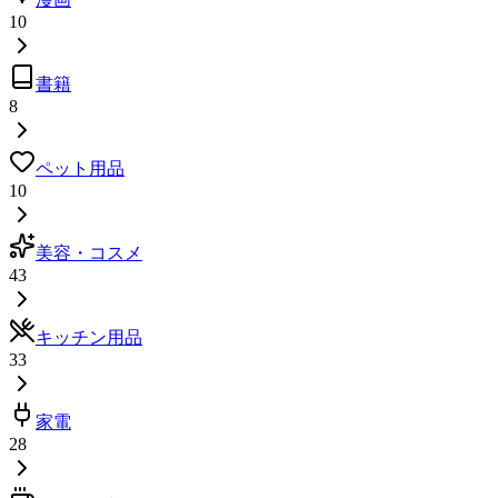
10
書籍
8
ペット用品
10
美容・コスメ
43
キッチン用品
33
家電
28