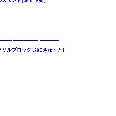
ルスタント[懐玉 玉折]
アクリルブロック[ぷにきゅ～と]