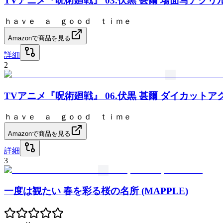
TVアニメ『呪術廻戦』 03.伏黒 甚爾 場面写アクリ
ｈａｖｅ ａ ｇｏｏｄ ｔｉｍｅ
Amazonで商品を見る
詳細
2
TVアニメ『呪術廻戦』 06.伏黒 甚爾 ダイカット
ｈａｖｅ ａ ｇｏｏｄ ｔｉｍｅ
Amazonで商品を見る
詳細
3
一度は観たい 春を彩る桜の名所 (MAPPLE)