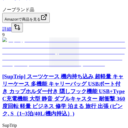
ノーブランド品
Amazonで商品を見る
詳細
9
[SupTrip] スーツケース 機内持ち込み 超軽量 キャ
リーケース 多機能 キャリーバッグ USBポート付
き カップホルダー付き 隠しフック機能 USB+Type
C充電機能 大型 静音 ダブルキャスター 耐衝撃 360
度回転 軽量 ビジネス 修学 泊まる 旅行 出張 (ピン
ク, S（1~3泊/40L/機内持込）)
SupTrip