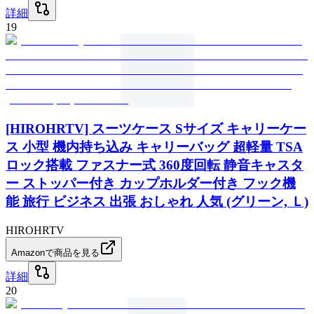
詳細
19
[HIROHRTV] スーツケース Sサイズ キャリーケー
ス 小型 機内持ち込み キャリーバッグ 超軽量 TSA
ロック搭載 ファスナー式 360度回転 静音キャスタ
ー ストッパー付き カップホルダー付き フック機
能 旅行 ビジネス 出張 おしゃれ 人気 (グリーン, Ｌ)
HIROHRTV
Amazonで商品を見る
詳細
20