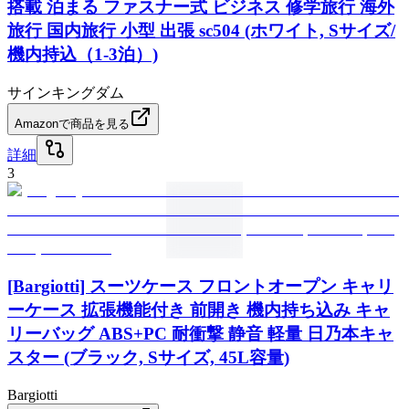
搭載 泊まる ファスナー式 ビジネス 修学旅行 海外
旅行 国内旅行 小型 出張 sc504 (ホワイト, Sサイズ/
機内持込（1-3泊）)
サインキングダム
Amazonで商品を見る
詳細
3
[Bargiotti] スーツケース フロントオープン キャリ
ーケース 拡張機能付き 前開き 機内持ち込み キャ
リーバッグ ABS+PC 耐衝撃 静音 軽量 日乃本キャ
スター (ブラック, Sサイズ, 45L容量)
Bargiotti