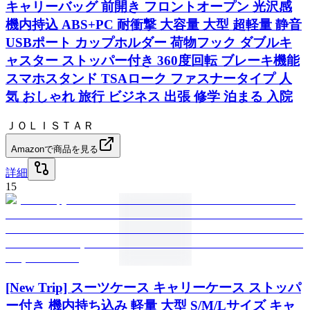
キャリーバッグ 前開き フロントオープン 光沢感
機内持込 ABS+PC 耐衝撃 大容量 大型 超軽量 静音
USBポート カップホルダー 荷物フック ダブルキ
ャスター ストッパー付き 360度回転 ブレーキ機能
スマホスタンド TSAローク ファスナータイプ 人
気 おしゃれ 旅行 ビジネス 出張 修学 泊まる 入院
ＪＯＬＩＳＴＡＲ
Amazonで商品を見る
詳細
15
[New Trip] スーツケース キャリーケース ストッパ
ー付き 機内持ち込み 軽量 大型 S/M/Lサイズ キャ