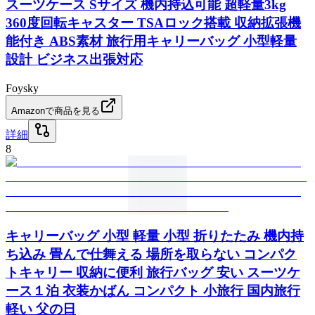
スーツケース Sサイズ 機内持込可能 超軽量3kg
360度回転キャスター TSAロック搭載 収納拡張機
能付き ABS素材 旅行用キャリーバッグ 小型軽量
設計 ビジネス出張対応
Foysky
Amazonで商品を見る
詳細
8
キャリーバッグ 小型 軽量 小型 折りたたみ 機内持
ち込み 畳んで仕舞える 場所を取らない コンパク
トキャリー 収納に便利 旅行バッグ 安い スーツケ
ース１泊 衣装かばん コンパクト 小旅行 国内旅行
軽い 父の日