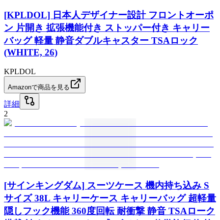
[KPLDOL] 日本人デザイナー設計 フロントオーポ
ン 片開き 拡張機能付き ストッパー付き キャリー
バッグ 軽量 静音ダブルキャスター TSAロック
(WHITE, 26)
KPLDOL
Amazonで商品を見る
詳細
2
[サインキングダム] スーツケース 機内持ち込み S
サイズ 38L キャリーケース キャリーバッグ 超軽量
隠しフック機能 360度回転 耐衝撃 静音 TSAローク