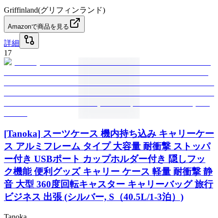
Griffinland(グリフィンランド)
Amazonで商品を見る
詳細
17
[Tanoka] スーツケース 機内持ち込み キャリーケー
ス アルミフレーム タイプ 大容量 耐衝撃 ストッパ
ー付き USBポート カップホルダー付き 隠しフッ
ク機能 便利グッズ キャリー ケース 軽量 耐衝撃 静
音 大型 360度回転キャスター キャリーバッグ 旅行
ビジネス 出張 (シルバー, S（40.5L/1-3泊）)
Tanoka