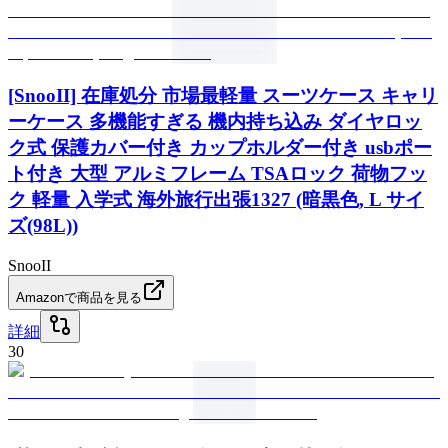
[SnooII] 在庫処分 市場最軽量 スーツケース キャリ
ーケース 多機能すぎる 機内持ち込み ダイヤロッ
ク式 保護カバー付き カップホルダー付き usbポー
ト付き 大型 アルミフレーム TSAロック 荷物フッ
ク 軽量 入学式 海外旅行出張1327 (暗黒色, L サイ
ズ(98L))
SnooII
Amazonで商品を見る
詳細
30