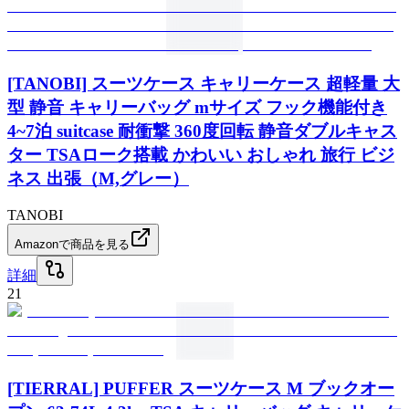
[TANOBI] スーツケース キャリーケース 超軽量 大
型 静音 キャリーバッグ mサイズ フック機能付き
4~7泊 suitcase 耐衝撃 360度回転 静音ダブルキャス
ター TSAローク搭載 かわいい おしゃれ 旅行 ビジ
ネス 出張（M,グレー）
TANOBI
Amazonで商品を見る
詳細
21
[TIERRAL] PUFFER スーツケース M ブックオー