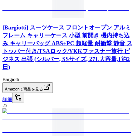
[Bargiotti] スーツケース フロントオープン アルミ
フレーム キャリーケース 小型 前開き 機内持ち込
み キャリーバッグ ABS+PC 超軽量 耐衝撃 静音 ス
トッパー付き/TSAロック/YKKファスナー旅行 ビ
ジネス 出張 (シルバー, SSサイズ, 27L大容量,1泊2
日)
Bargiotti
Amazonで商品を見る
詳細
25