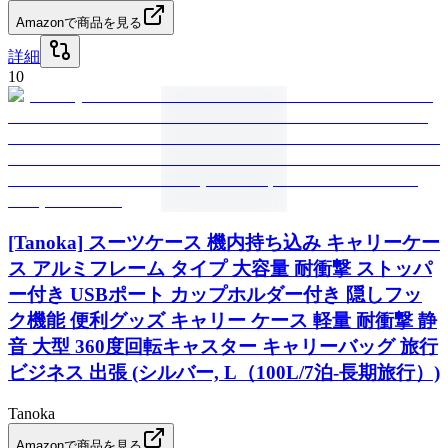
Amazonで商品を見る
詳細
10
[Tanoka] スーツケース 機内持ち込み キャリーケー
ス アルミフレーム タイプ 大容量 耐衝撃 ストッパ
ー付き USBポート カップホルダー付き 隠しフッ
ク機能 便利グッズ キャリー ケース 軽量 耐衝撃 静
音 大型 360度回転キャスター キャリーバッグ 旅行
ビジネス 出張 (シルバー, L（100L/7泊-長期旅行）)
Tanoka
Amazonで商品を見る