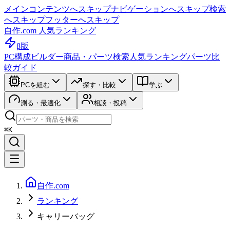
メインコンテンツへスキップ
ナビゲーションへスキップ
検索
へスキップ
フッターへスキップ
自作.com 人気ランキング
β版
PC構成ビルダー
商品・パーツ検索
人気ランキング
パーツ比
較ガイド
PCを組む
探す・比較
学ぶ
測る・最適化
相談・投稿
⌘K
自作.com
ランキング
キャリーバッグ