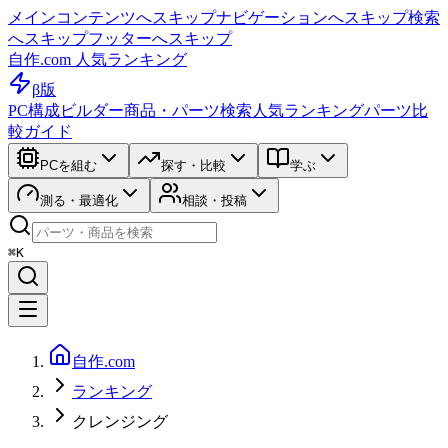
メインコンテンツへスキップ
ナビゲーションへスキップ
検索
へスキップ
フッターへスキップ
自作.com 人気ランキング
β版
PC構成ビルダー
商品・パーツ検索
人気ランキング
パーツ比
較ガイド
PCを組む
探す・比較
学ぶ
測る・最適化
相談・投稿
⌘K
自作.com
ランキング
クレンジング