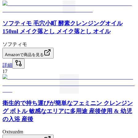
ソフティモ 毛穴小町 酵素クレンジングオイル
150ml メイク落とし メイク落とし オイル
ソフティモ
Amazonで商品を見る
詳細
17
衛生的で持ち運びが簡単なフェミニン クレンジン
グ ボトル 敏感なエリアに多用途 産後使用 & 幼児
の入浴 産後
Oxtxuzdm