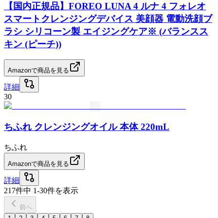
【国内正規品】FOREO LUNA 4 ルナ 4 フォレオ
スマートクレンジングデバイス 美顔器 電動洗顔ブ
ラシ シリコーン製 エイジングケア※ (バランスス
キン (ピーチ))
Amazonで商品を見る
詳細
30
ちふれ クレンジングオイル 本体 220mL
ちふれ
Amazonで商品を見る
詳細
217
件中
1
-
30
件を表示
前へ