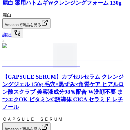
麗白 薬用ハトムギWクレンジングフォーム 130g
麗白
Amazonで商品を見る
詳細
2
【CAPSULE SERUM】カプセルセラム クレンジ
ングジェル 150g 毛穴×黒ずみ×角質ケア ヒアルロ
ン酸スクラブ 美容液成分98％配合 W洗顔不要 ま
つエクOK ビタミンC誘導体 CICA セラミド レチ
ノール
ＣＡＰＳＵＬＥ ＳＥＲＵＭ
Amazonで商品を見る