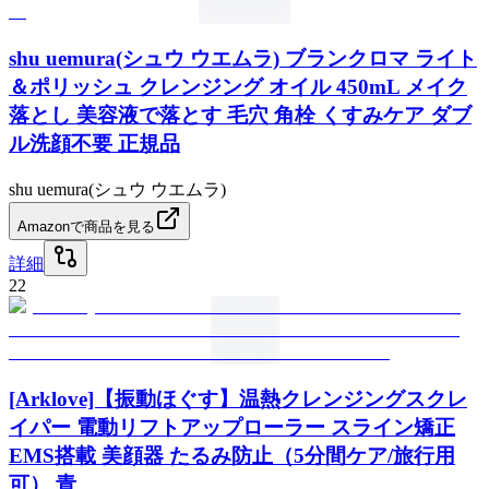
shu uemura(シュウ ウエムラ) ブランクロマ ライト
＆ポリッシュ クレンジング オイル 450mL メイク
落とし 美容液で落とす 毛穴 角栓 くすみケア ダブ
ル洗顔不要 正規品
shu uemura(シュウ ウエムラ)
Amazonで商品を見る
詳細
22
[Arklove]【振動ほぐす】温熱クレンジングスクレ
イパー 電動リフトアップローラー スライン矯正
EMS搭載 美顔器 たるみ防止（5分間ケア/旅行用
可） 青