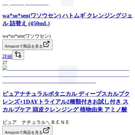
wa*so*sen(ワソウセン) ハトムギ クレンジングジェ
ル 詰替え (450mL)
wa*so*sen(ワソウセン)
Amazonで商品を見る
詳細
27
ピュアナチュラルボタニカル ディープスカルプク
レンズ+1DAYトライアル2種類付きお試し付き ス
カルプケア 頭皮クレンジング 植物由来 アミノ酸
ピュア ナチュラル＼ＢＥＮＥ
Amazonで商品を見る