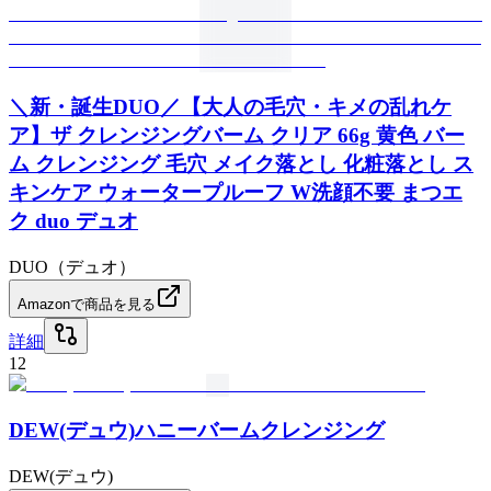
＼新・誕生DUO／【大人の毛穴・キメの乱れケ
ア】ザ クレンジングバーム クリア 66g 黄色 バー
ム クレンジング 毛穴 メイク落とし 化粧落とし ス
キンケア ウォータープルーフ W洗顔不要 まつエ
ク duo デュオ
DUO（デュオ）
Amazonで商品を見る
詳細
12
DEW(デュウ)ハニーバームクレンジング
DEW(デュウ)