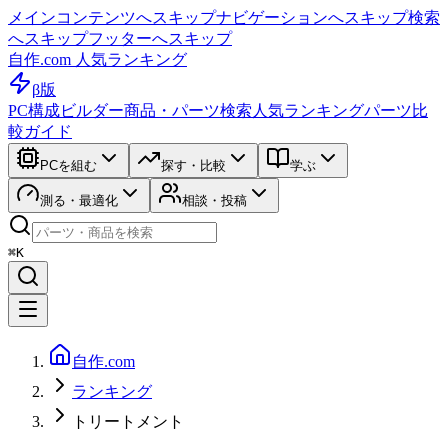
メインコンテンツへスキップ
ナビゲーションへスキップ
検索
へスキップ
フッターへスキップ
自作.com 人気ランキング
β版
PC構成ビルダー
商品・パーツ検索
人気ランキング
パーツ比
較ガイド
PCを組む
探す・比較
学ぶ
測る・最適化
相談・投稿
⌘K
自作.com
ランキング
トリートメント