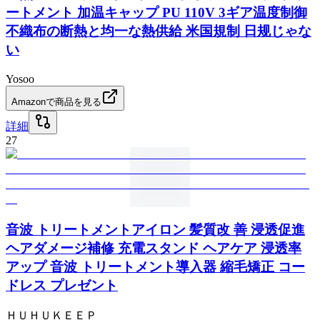
ートメント 加温キャップ PU 110V 3ギア温度制御
不織布の断熱と均一な熱供給 米国規制 日规じゃな
い
Yosoo
Amazonで商品を見る
詳細
27
音波 トリートメントアイロン 髪質改 善 浸透促進
ヘアダメージ補修 充電スタンド ヘアケア 浸透率
アップ 音波 トリートメント導入器 縮毛矯正 コー
ドレス プレゼント
ＨＵＨＵＫＥＥＰ