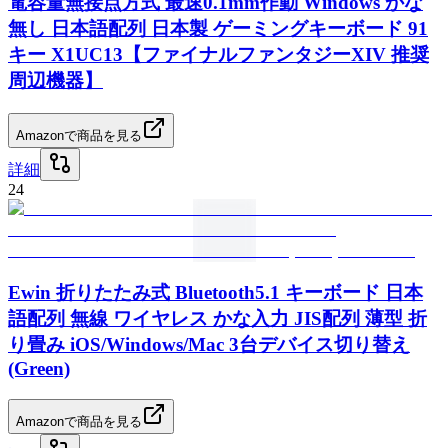
電容量無接点方式 最速0.1mm作動 Windows かな
無し 日本語配列 日本製 ゲーミングキーボード 91
キー X1UC13【ファイナルファンタジーXIV 推奨
周辺機器】
Amazonで商品を見る
詳細
24
Ewin 折りたたみ式 Bluetooth5.1 キーボード 日本
語配列 無線 ワイヤレス かな入力 JIS配列 薄型 折
り畳み iOS/Windows/Mac 3台デバイス切り替え
(Green)
Amazonで商品を見る