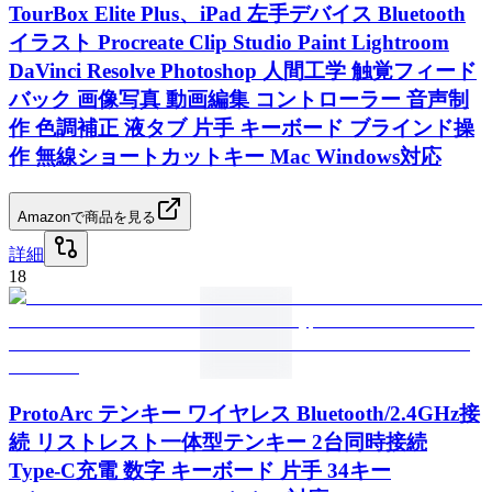
TourBox Elite Plus、iPad 左手デバイス Bluetooth
イラスト Procreate Clip Studio Paint Lightroom
DaVinci Resolve Photoshop 人間工学 触覚フィード
バック 画像写真 動画編集 コントローラー 音声制
作 色調補正 液タブ 片手 キーボード ブラインド操
作 無線ショートカットキー Mac Windows対応
Amazonで商品を見る
詳細
18
ProtoArc テンキー ワイヤレス Bluetooth/2.4GHz接
続 リストレスト一体型テンキー 2台同時接続
Type-C充電 数字 キーボード 片手 34キー