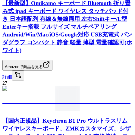
【最新型】Omikamo キーボード Bluetooth 折り畳
み式 ipad キーボード ワイヤレス タッチパッド付
き 日本語配列 有線＆無線両用 左右Shiftキー/L型
Enterキー搭載 フルサイズ マルチペアリング
Android/Win/Mac/iOS/Google対応 USB充電式 パン
ダグラフ コンパクト 静音 軽量 薄型 電量確認可(ホ
ワイト)
Amazonで商品を見る
詳細
27
【国内正規品】Keychron B1 Pro ウルトラスリム
ワイヤレスキーボード、ZMKカスタマイズ、シザ