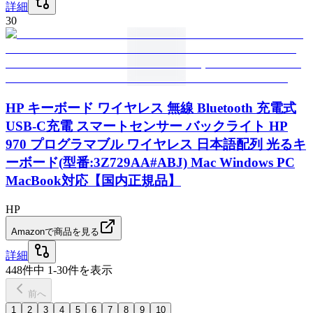
詳細
30
HP キーボード ワイヤレス 無線 Bluetooth 充電式
USB-C充電 スマートセンサー バックライト HP
970 プログラマブル ワイヤレス 日本語配列 光るキ
ーボード(型番:3Z729AA#ABJ) Mac Windows PC
MacBook対応【国内正規品】
HP
Amazonで商品を見る
詳細
448
件中
1
-
30
件を表示
前へ
1
2
3
4
5
6
7
8
9
10