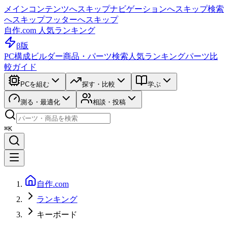
メインコンテンツへスキップ
ナビゲーションへスキップ
検索
へスキップ
フッターへスキップ
自作.com 人気ランキング
β版
PC構成ビルダー
商品・パーツ検索
人気ランキング
パーツ比
較ガイド
PCを組む
探す・比較
学ぶ
測る・最適化
相談・投稿
⌘K
自作.com
ランキング
キーボード