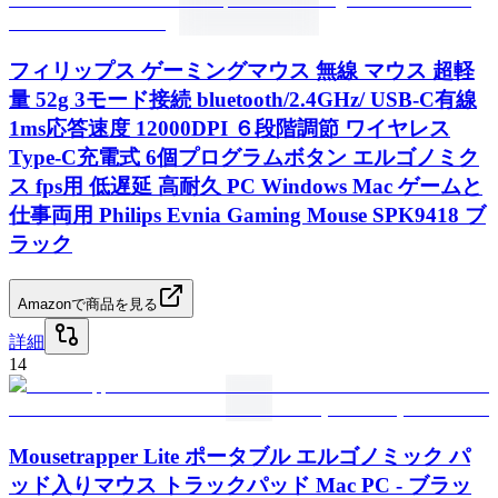
フィリップス ゲーミングマウス 無線 マウス 超軽
量 52g 3モード接続 bluetooth/2.4GHz/ USB-C有線
1ms応答速度 12000DPI ６段階調節 ワイヤレス
Type-C充電式 6個プログラムボタン エルゴノミク
ス fps用 低遅延 高耐久 PC Windows Mac ゲームと
仕事両用 Philips Evnia Gaming Mouse SPK9418 ブ
ラック
Amazonで商品を見る
詳細
14
Mousetrapper Lite ポータブル エルゴノミック パ
ッド入りマウス トラックパッド Mac PC - ブラッ