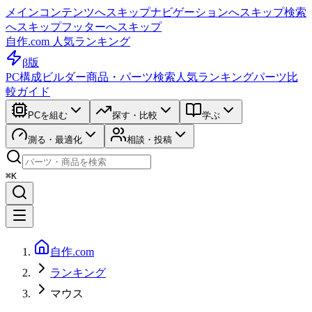
メインコンテンツへスキップ
ナビゲーションへスキップ
検索
へスキップ
フッターへスキップ
自作.com 人気ランキング
β版
PC構成ビルダー
商品・パーツ検索
人気ランキング
パーツ比
較ガイド
PCを組む
探す・比較
学ぶ
測る・最適化
相談・投稿
⌘K
自作.com
ランキング
マウス