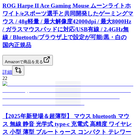
ROG Harpe II Ace Gaming Mouse ムーンライトホ
ワイト/eスポーツ選手と共同開発したゲーミングマ
ウス / 48g軽量 / 最大解像度42000dpi / 最大8000Hz
/ ガラスマウスパッドに対応/USB有線 / 2.4GHz無
線 / Bluetooth/ブラウザ上で設定が可能/黒・白の
国内正規品
Amazonで商品を見る
詳細
22
【2025年新登場＆超薄型】 マウス bluetooth マウ
ス 無線 静音 光学式 type-c 充電式 高精度 ワイヤレ
ス 小型 薄型 ブルートゥース コンパクト テレワー