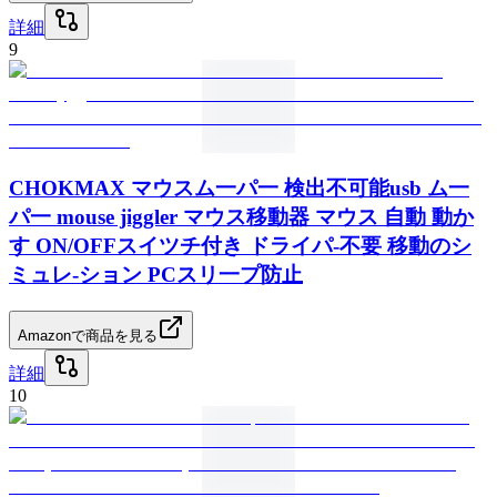
詳細
9
CHOKMAX マウスム一パ一 検出不可能usb ム一
パ一 mouse jiggler マウス移動器 マウス 自動 動か
す ON/OFFスイツチ付き ドライパ-不要 移動のシ
ミュレ-ション PCスリ一プ防止
Amazonで商品を見る
詳細
10