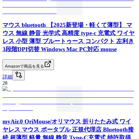
マウス bluetooth 【2025新登場・軽くて薄型】 マ
ウス 無線 静音 光学式 高精度 type-c 充電式 ワイヤ
レス 小型 薄型 ブルートゥース コンパクト 左利き
3段階DPI切替 Windows Mac PC対応 mouse
Amazonで商品を見る
詳細
28
myAir.0 OriMouse/オリマウス 折りたたみ式 ワイ
ヤレス マウス ポータブル 正規代理店 Bluetooth接
続 超薄型 軽量 無線 静音 Type-C充電式 特許取得