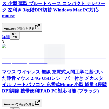
ス 小型 薄型 ブルートゥース コンパクト テレワー
ク 左利き 3段階DPI切替 Windows Mac PC対応
mouse
Amazonで商品を見る
詳細
3
マウス ワイヤレス 無線 充電式人間工学に基づい
た静音マウス 2.4G USBレシーバー付き メカスタ
イル ノートパソコン 充電式Mouse 小型 軽量 4段階
DPI調節 携帯便利IPAD PC対応可能 (ブラック)
Amazonで商品を見る