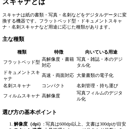
スキャナとは
スキャナは紙の書類・写真・名刺などをデジタルデータに変
換する機器です。フラットベッド型・ドキュメントスキャ
ナ・名刺スキャナなど用途に応じた種類があります。
主な種類
種類
特徴
向いている用途
高解像度・書籍
写真・雑誌・本のデジ
フラットベッド型
対応
タル化
ドキュメントスキ
高速・両面対応
大量書類の電子化
ャナ
名刺スキャナ
コンパクト
名刺管理・持ち運び
写真フィルムのデジタ
フィルムスキャナ
高解像度
ル化
選び方の基本ポイント
解像度（dpi）
: 写真は600dpi以上、文書は300dpiが目安