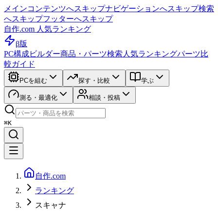
メインコンテンツへスキップ
ナビゲーションへスキップ
検索
へスキップ
フッターへスキップ
自作.com 人気ランキング
β版
PC構成ビルダー
商品・パーツ検索
人気ランキング
パーツ比
較ガイド
PCを組む
探す・比較
学ぶ
測る・最適化
相談・投稿
⌘K
自作.com
ランキング
スキャナ