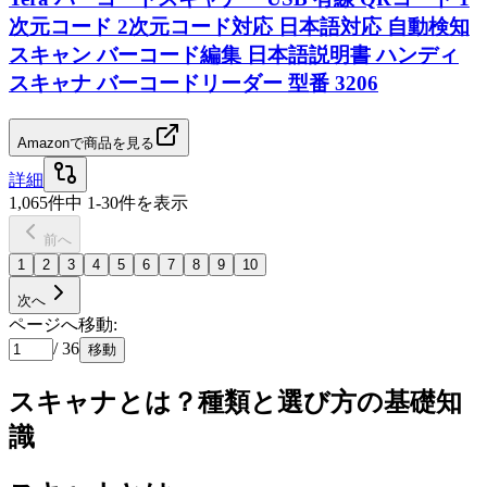
次元コード 2次元コード対応 日本語対応 自動検知
スキャン バーコード編集 日本語説明書 ハンディ
スキャナ バーコードリーダー 型番 3206
Amazonで商品を見る
詳細
1,065
件中
1
-
30
件を表示
前へ
1
2
3
4
5
6
7
8
9
10
次へ
ページへ移動:
/
36
移動
スキャナとは？種類と選び方の基礎知
識