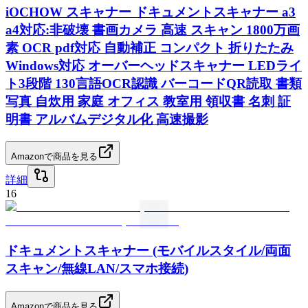
iOCHOW スキャナー ドキュメントスキャナー a3
a4対応:非破壊 書画カメラ 高速 スキャン 1800万画
素 OCR pdf対応 自動補正 コンパクト 折りたたみ
Windows対応 オーバーヘッドスキャナー LEDライ
ト3段階 130言語OCR認識 バーコードQR読取 書類
写真 自炊用 家庭 オフィス 教室用 領収書 名刺 証
明書 アルバムデジタル化 高速撮影
Amazonで商品を見る
詳細
16
ドキュメントスキャナー (モバイルスタイル/両面
スキャン/無線LAN/スマホ接続)
Amazonで商品を見る