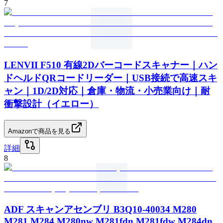
7
LENVII F510 有線2Dバーコードスキャナー｜ハン
ドヘルドQRコードリーダー｜USB接続で高速スキ
ャン｜1D/2D対応｜倉庫・物流・小売業向け｜耐
衝撃設計（イエロー）
Amazonで商品を見る
詳細
8
ADF スキャンアセンブリ B3Q10-40034 M280
M281 M284 M280nw M281fdn M281fdw M284dn