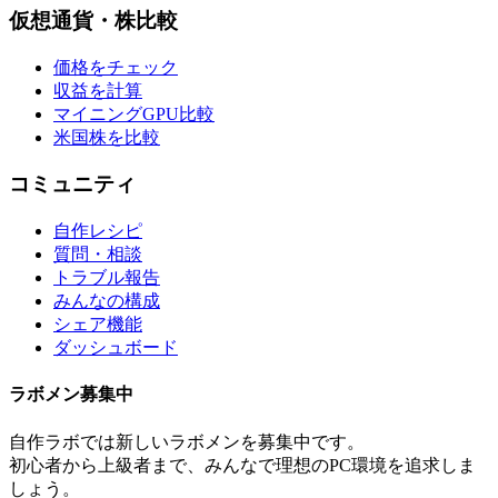
仮想通貨・株比較
価格をチェック
収益を計算
マイニングGPU比較
米国株を比較
コミュニティ
自作レシピ
質問・相談
トラブル報告
みんなの構成
シェア機能
ダッシュボード
ラボメン
募集中
自作ラボ
では新しい
ラボメン
を募集中です。
初心者から上級者まで、みんなで理想のPC環境を追求しま
しょう。