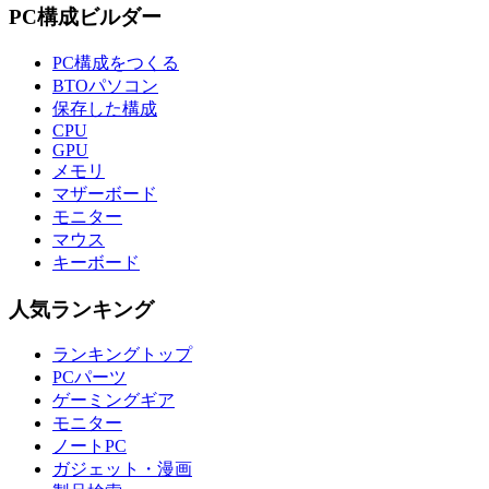
PC構成ビルダー
PC構成をつくる
BTOパソコン
保存した構成
CPU
GPU
メモリ
マザーボード
モニター
マウス
キーボード
人気ランキング
ランキングトップ
PCパーツ
ゲーミングギア
モニター
ノートPC
ガジェット・漫画