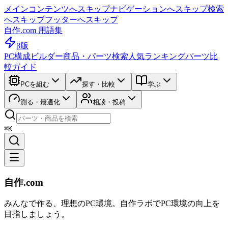
メインコンテンツへスキップ
ナビゲーションへスキップ
検索
へスキップ
フッターへスキップ
自作.com 用語集
β版
PC構成ビルダー
商品・パーツ検索
人気ランキング
パーツ比
較ガイド
PCを組む
探す・比較
学ぶ
測る・最適化
相談・投稿
⌘K
自作.com
みんなで作る、理想のPC環境
。
自作ラボ
でPC環境の向上を
目指しましょう。