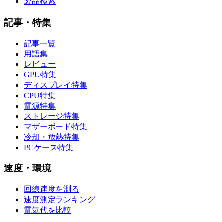
製品検索
記事・特集
記事一覧
用語集
レビュー
GPU特集
ディスプレイ特集
CPU特集
電源特集
ストレージ特集
マザーボード特集
冷却・放熱特集
PCケース特集
速度・環境
回線速度を測る
速度測定ランキング
電気代を比較