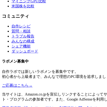
マイニングGPU比較
米国株を比較
コミュニティ
自作レシピ
質問・相談
トラブル報告
みんなの構成
シェア機能
ダッシュボード
ラボメン
募集中
自作ラボ
では新しい
ラボメン
を募集中です。
初心者から上級者まで、みんなで理想のPC環境を追求しまし
ご応募はこちら
→
当サイトは、Amazon.co.jpを宣伝しリンクすることに
ト・プログラムの参加者です。また、Google AdSenseを