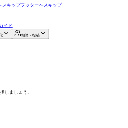
へスキップ
フッターへスキップ
ガイド
化
相談・投稿
目指しましょう。