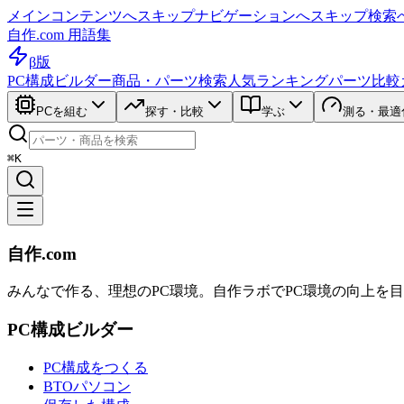
メインコンテンツへスキップ
ナビゲーションへスキップ
検索
自作.com 用語集
β版
PC構成ビルダー
商品・パーツ検索
人気ランキング
パーツ比較
PCを組む
探す・比較
学ぶ
測る・最適
⌘K
自作.com
みんなで作る、理想のPC環境
。
自作ラボ
でPC環境の向上を
PC構成ビルダー
PC構成をつくる
BTOパソコン