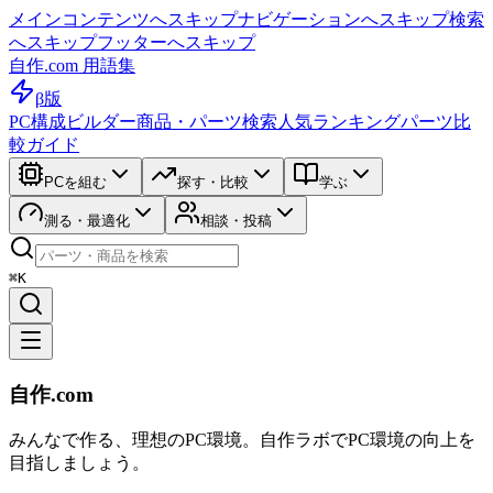
メインコンテンツへスキップ
ナビゲーションへスキップ
検索
へスキップ
フッターへスキップ
自作.com 用語集
β版
PC構成ビルダー
商品・パーツ検索
人気ランキング
パーツ比
較ガイド
PCを組む
探す・比較
学ぶ
測る・最適化
相談・投稿
⌘K
自作.com
みんなで作る、理想のPC環境
。
自作ラボ
でPC環境の向上を
目指しましょう。