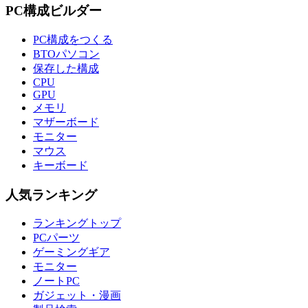
PC構成ビルダー
PC構成をつくる
BTOパソコン
保存した構成
CPU
GPU
メモリ
マザーボード
モニター
マウス
キーボード
人気ランキング
ランキングトップ
PCパーツ
ゲーミングギア
モニター
ノートPC
ガジェット・漫画