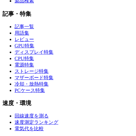
製品検索
記事・特集
記事一覧
用語集
レビュー
GPU特集
ディスプレイ特集
CPU特集
電源特集
ストレージ特集
マザーボード特集
冷却・放熱特集
PCケース特集
速度・環境
回線速度を測る
速度測定ランキング
電気代を比較