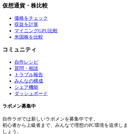
仮想通貨・株比較
価格をチェック
収益を計算
マイニングGPU比較
米国株を比較
コミュニティ
自作レシピ
質問・相談
トラブル報告
みんなの構成
シェア機能
ダッシュボード
ラボメン
募集中
自作ラボ
では新しい
ラボメン
を募集中です。
初心者から上級者まで、みんなで理想のPC環境を追求しま
しょう。