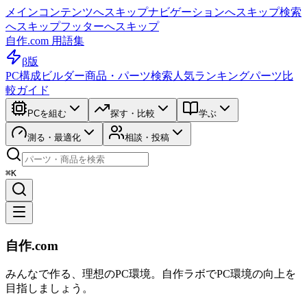
メインコンテンツへスキップ
ナビゲーションへスキップ
検索
へスキップ
フッターへスキップ
自作.com 用語集
β版
PC構成ビルダー
商品・パーツ検索
人気ランキング
パーツ比
較ガイド
PCを組む
探す・比較
学ぶ
測る・最適化
相談・投稿
⌘K
自作.com
みんなで作る、理想のPC環境
。
自作ラボ
でPC環境の向上を
目指しましょう。