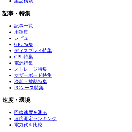
製品検索
記事・特集
記事一覧
用語集
レビュー
GPU特集
ディスプレイ特集
CPU特集
電源特集
ストレージ特集
マザーボード特集
冷却・放熱特集
PCケース特集
速度・環境
回線速度を測る
速度測定ランキング
電気代を比較