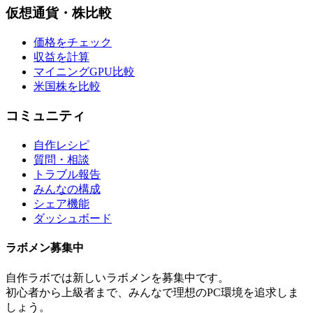
仮想通貨・株比較
価格をチェック
収益を計算
マイニングGPU比較
米国株を比較
コミュニティ
自作レシピ
質問・相談
トラブル報告
みんなの構成
シェア機能
ダッシュボード
ラボメン
募集中
自作ラボ
では新しい
ラボメン
を募集中です。
初心者から上級者まで、みんなで理想のPC環境を追求しま
しょう。