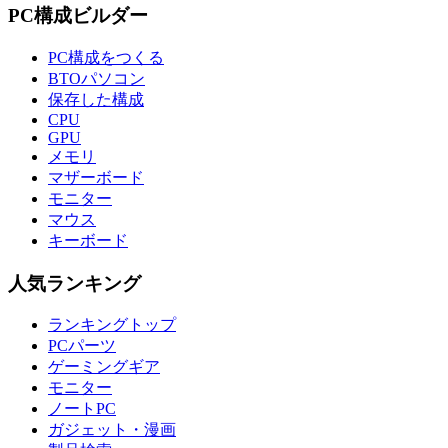
PC構成ビルダー
PC構成をつくる
BTOパソコン
保存した構成
CPU
GPU
メモリ
マザーボード
モニター
マウス
キーボード
人気ランキング
ランキングトップ
PCパーツ
ゲーミングギア
モニター
ノートPC
ガジェット・漫画