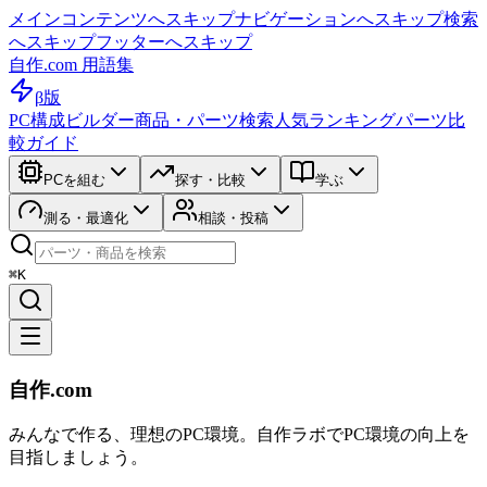
メインコンテンツへスキップ
ナビゲーションへスキップ
検索
へスキップ
フッターへスキップ
自作.com 用語集
β版
PC構成ビルダー
商品・パーツ検索
人気ランキング
パーツ比
較ガイド
PCを組む
探す・比較
学ぶ
測る・最適化
相談・投稿
⌘K
自作.com
みんなで作る、理想のPC環境
。
自作ラボ
でPC環境の向上を
目指しましょう。