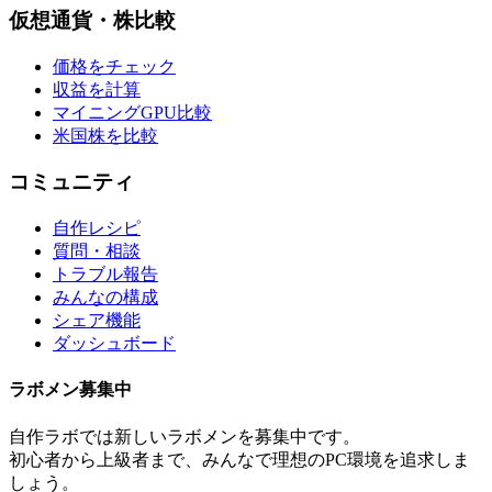
仮想通貨・株比較
価格をチェック
収益を計算
マイニングGPU比較
米国株を比較
コミュニティ
自作レシピ
質問・相談
トラブル報告
みんなの構成
シェア機能
ダッシュボード
ラボメン
募集中
自作ラボ
では新しい
ラボメン
を募集中です。
初心者から上級者まで、みんなで理想のPC環境を追求しま
しょう。