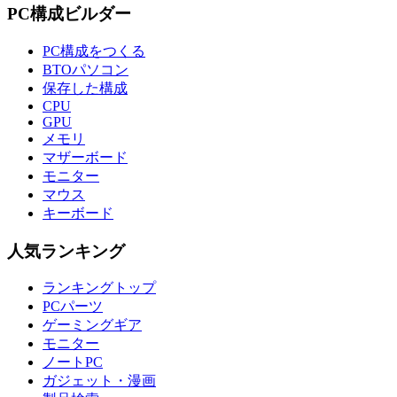
PC構成ビルダー
PC構成をつくる
BTOパソコン
保存した構成
CPU
GPU
メモリ
マザーボード
モニター
マウス
キーボード
人気ランキング
ランキングトップ
PCパーツ
ゲーミングギア
モニター
ノートPC
ガジェット・漫画