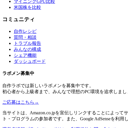
マイニングGPU比較
米国株を比較
コミュニティ
自作レシピ
質問・相談
トラブル報告
みんなの構成
シェア機能
ダッシュボード
ラボメン
募集中
自作ラボ
では新しい
ラボメン
を募集中です。
初心者から上級者まで、みんなで理想のPC環境を追求しまし
ご応募はこちら
→
当サイトは、Amazon.co.jpを宣伝しリンクすることに
ト・プログラムの参加者です。また、Google AdSenseを