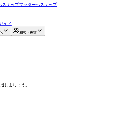
へスキップ
フッターへスキップ
ガイド
化
相談・投稿
目指しましょう。