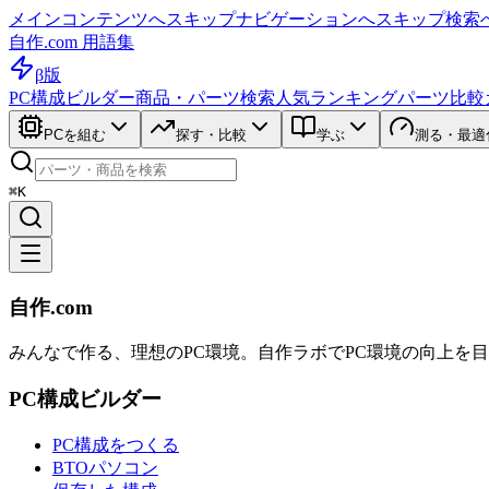
メインコンテンツへスキップ
ナビゲーションへスキップ
検索
自作.com 用語集
β版
PC構成ビルダー
商品・パーツ検索
人気ランキング
パーツ比較
PCを組む
探す・比較
学ぶ
測る・最適
⌘K
自作.com
みんなで作る、理想のPC環境
。
自作ラボ
でPC環境の向上を
PC構成ビルダー
PC構成をつくる
BTOパソコン