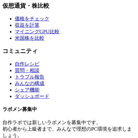
仮想通貨・株比較
価格をチェック
収益を計算
マイニングGPU比較
米国株を比較
コミュニティ
自作レシピ
質問・相談
トラブル報告
みんなの構成
シェア機能
ダッシュボード
ラボメン
募集中
自作ラボ
では新しい
ラボメン
を募集中です。
初心者から上級者まで、みんなで理想のPC環境を追求しま
しょう。