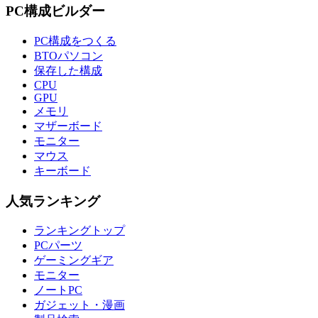
PC構成ビルダー
PC構成をつくる
BTOパソコン
保存した構成
CPU
GPU
メモリ
マザーボード
モニター
マウス
キーボード
人気ランキング
ランキングトップ
PCパーツ
ゲーミングギア
モニター
ノートPC
ガジェット・漫画