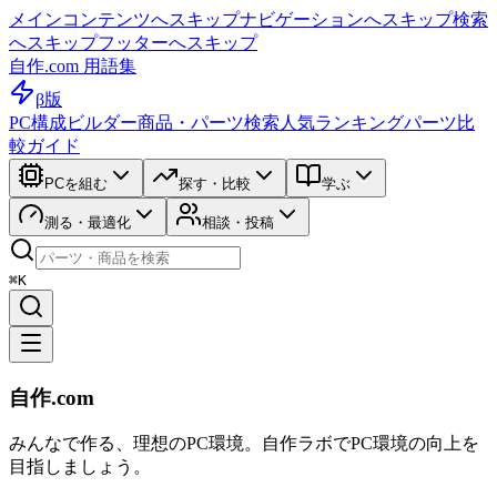
メインコンテンツへスキップ
ナビゲーションへスキップ
検索
へスキップ
フッターへスキップ
自作.com 用語集
β版
PC構成ビルダー
商品・パーツ検索
人気ランキング
パーツ比
較ガイド
PCを組む
探す・比較
学ぶ
測る・最適化
相談・投稿
⌘K
自作.com
みんなで作る、理想のPC環境
。
自作ラボ
でPC環境の向上を
目指しましょう。