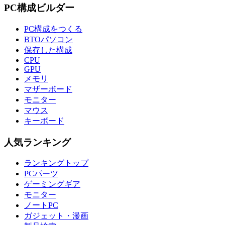
PC構成ビルダー
PC構成をつくる
BTOパソコン
保存した構成
CPU
GPU
メモリ
マザーボード
モニター
マウス
キーボード
人気ランキング
ランキングトップ
PCパーツ
ゲーミングギア
モニター
ノートPC
ガジェット・漫画