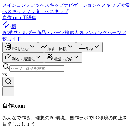
メインコンテンツへスキップ
ナビゲーションへスキップ
検索
へスキップ
フッターへスキップ
自作.com 用語集
β版
PC構成ビルダー
商品・パーツ検索
人気ランキング
パーツ比
較ガイド
PCを組む
探す・比較
学ぶ
測る・最適化
相談・投稿
⌘K
自作.com
みんなで作る、理想のPC環境
。
自作ラボ
でPC環境の向上を
目指しましょう。