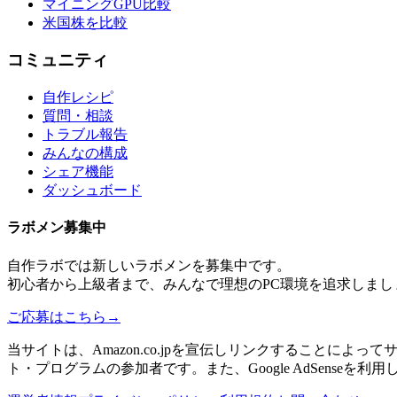
マイニングGPU比較
米国株を比較
コミュニティ
自作レシピ
質問・相談
トラブル報告
みんなの構成
シェア機能
ダッシュボード
ラボメン
募集中
自作ラボ
では新しい
ラボメン
を募集中です。
初心者から上級者まで、みんなで理想のPC環境を追求しまし
ご応募はこちら
→
当サイトは、Amazon.co.jpを宣伝しリンクすることに
ト・プログラムの参加者です。また、Google AdSenseを