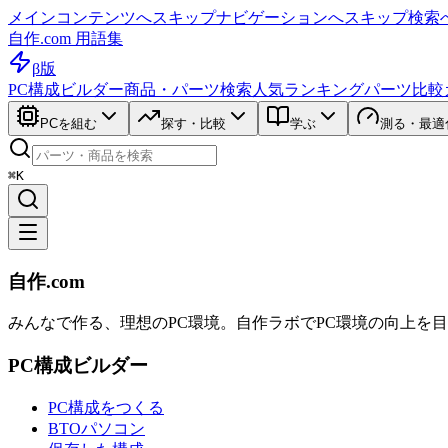
メインコンテンツへスキップ
ナビゲーションへスキップ
検索
自作.com 用語集
β版
PC構成ビルダー
商品・パーツ検索
人気ランキング
パーツ比較
PCを組む
探す・比較
学ぶ
測る・最適
⌘K
自作.com
みんなで作る、理想のPC環境
。
自作ラボ
でPC環境の向上を
PC構成ビルダー
PC構成をつくる
BTOパソコン