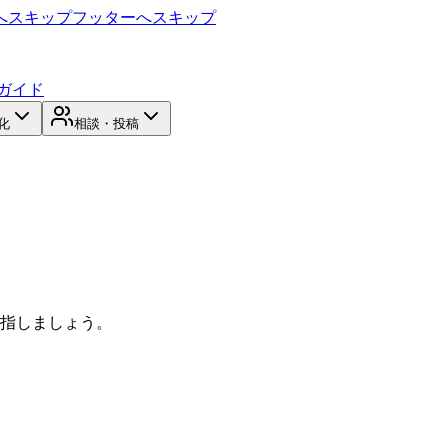
へスキップ
フッターへスキップ
ガイド
化
相談・投稿
目指しましょう。