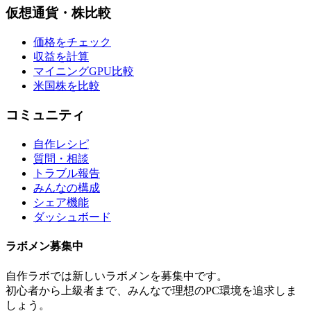
仮想通貨・株比較
価格をチェック
収益を計算
マイニングGPU比較
米国株を比較
コミュニティ
自作レシピ
質問・相談
トラブル報告
みんなの構成
シェア機能
ダッシュボード
ラボメン
募集中
自作ラボ
では新しい
ラボメン
を募集中です。
初心者から上級者まで、みんなで理想のPC環境を追求しま
しょう。