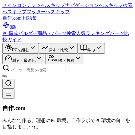
メインコンテンツへスキップ
ナビゲーションへスキップ
検索
へスキップ
フッターへスキップ
自作.com 用語集
β版
PC構成ビルダー
商品・パーツ検索
人気ランキング
パーツ比
較ガイド
PCを組む
探す・比較
学ぶ
測る・最適化
相談・投稿
⌘K
自作.com
みんなで作る、理想のPC環境
。
自作ラボ
でPC環境の向上を
目指しましょう。