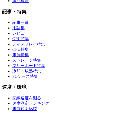
製品検索
記事・特集
記事一覧
用語集
レビュー
GPU特集
ディスプレイ特集
CPU特集
電源特集
ストレージ特集
マザーボード特集
冷却・放熱特集
PCケース特集
速度・環境
回線速度を測る
速度測定ランキング
電気代を比較