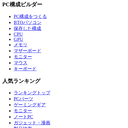
PC構成ビルダー
PC構成をつくる
BTOパソコン
保存した構成
CPU
GPU
メモリ
マザーボード
モニター
マウス
キーボード
人気ランキング
ランキングトップ
PCパーツ
ゲーミングギア
モニター
ノートPC
ガジェット・漫画