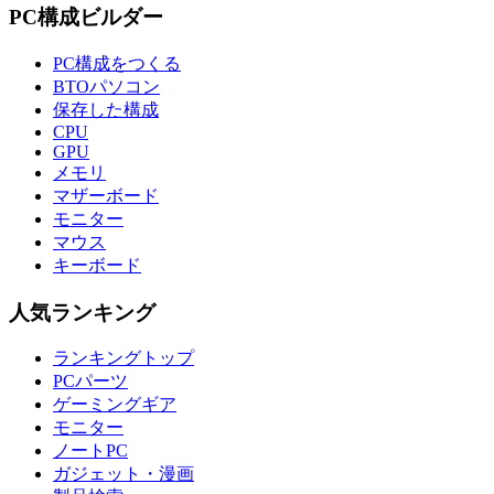
PC構成ビルダー
PC構成をつくる
BTOパソコン
保存した構成
CPU
GPU
メモリ
マザーボード
モニター
マウス
キーボード
人気ランキング
ランキングトップ
PCパーツ
ゲーミングギア
モニター
ノートPC
ガジェット・漫画