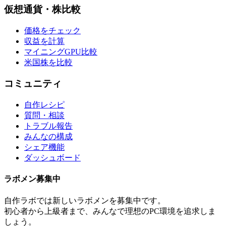
仮想通貨・株比較
価格をチェック
収益を計算
マイニングGPU比較
米国株を比較
コミュニティ
自作レシピ
質問・相談
トラブル報告
みんなの構成
シェア機能
ダッシュボード
ラボメン
募集中
自作ラボ
では新しい
ラボメン
を募集中です。
初心者から上級者まで、みんなで理想のPC環境を追求しま
しょう。