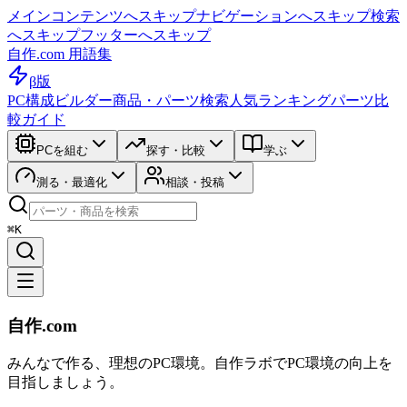
メインコンテンツへスキップ
ナビゲーションへスキップ
検索
へスキップ
フッターへスキップ
自作.com 用語集
β版
PC構成ビルダー
商品・パーツ検索
人気ランキング
パーツ比
較ガイド
PCを組む
探す・比較
学ぶ
測る・最適化
相談・投稿
⌘K
自作.com
みんなで作る、理想のPC環境
。
自作ラボ
でPC環境の向上を
目指しましょう。