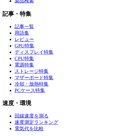
製品検索
記事・特集
記事一覧
用語集
レビュー
GPU特集
ディスプレイ特集
CPU特集
電源特集
ストレージ特集
マザーボード特集
冷却・放熱特集
PCケース特集
速度・環境
回線速度を測る
速度測定ランキング
電気代を比較