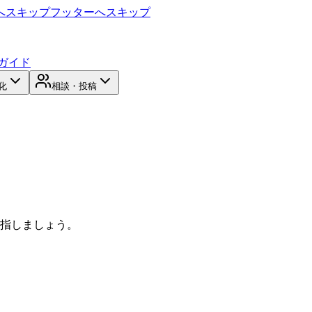
へスキップ
フッターへスキップ
ガイド
化
相談・投稿
目指しましょう。