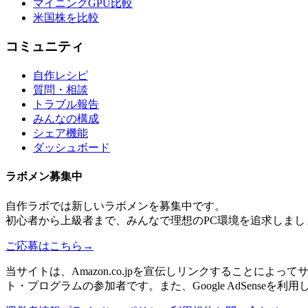
マイニングGPU比較
米国株を比較
コミュニティ
自作レシピ
質問・相談
トラブル報告
みんなの構成
シェア機能
ダッシュボード
ラボメン
募集中
自作ラボ
では新しい
ラボメン
を募集中です。
初心者から上級者まで、みんなで理想のPC環境を追求しまし
ご応募はこちら
→
当サイトは、Amazon.co.jpを宣伝しリンクすることに
ト・プログラムの参加者です。また、Google AdSenseを