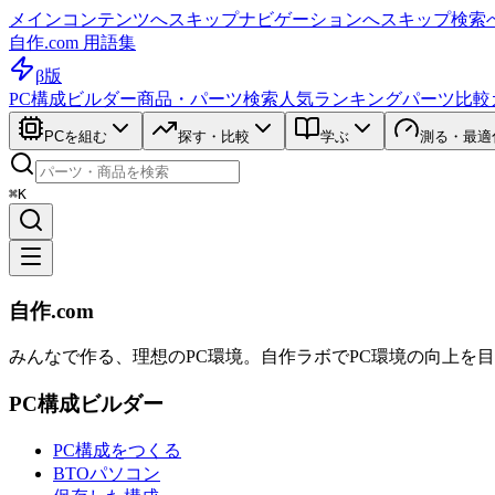
メインコンテンツへスキップ
ナビゲーションへスキップ
検索
自作.com 用語集
β版
PC構成ビルダー
商品・パーツ検索
人気ランキング
パーツ比較
PCを組む
探す・比較
学ぶ
測る・最適
⌘K
自作.com
みんなで作る、理想のPC環境
。
自作ラボ
でPC環境の向上を
PC構成ビルダー
PC構成をつくる
BTOパソコン