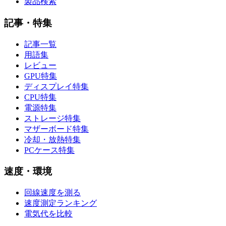
製品検索
記事・特集
記事一覧
用語集
レビュー
GPU特集
ディスプレイ特集
CPU特集
電源特集
ストレージ特集
マザーボード特集
冷却・放熱特集
PCケース特集
速度・環境
回線速度を測る
速度測定ランキング
電気代を比較