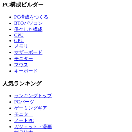
PC構成ビルダー
PC構成をつくる
BTOパソコン
保存した構成
CPU
GPU
メモリ
マザーボード
モニター
マウス
キーボード
人気ランキング
ランキングトップ
PCパーツ
ゲーミングギア
モニター
ノートPC
ガジェット・漫画