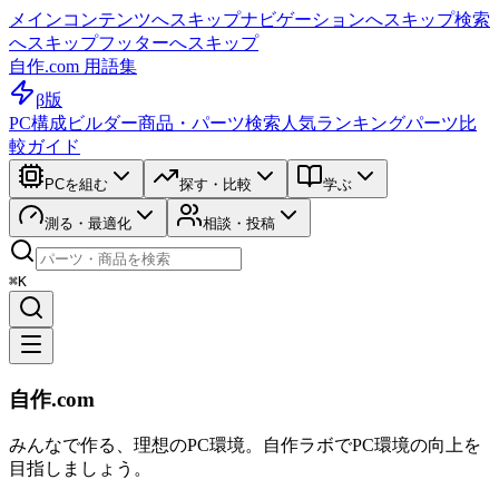
メインコンテンツへスキップ
ナビゲーションへスキップ
検索
へスキップ
フッターへスキップ
自作.com 用語集
β版
PC構成ビルダー
商品・パーツ検索
人気ランキング
パーツ比
較ガイド
PCを組む
探す・比較
学ぶ
測る・最適化
相談・投稿
⌘K
自作.com
みんなで作る、理想のPC環境
。
自作ラボ
でPC環境の向上を
目指しましょう。