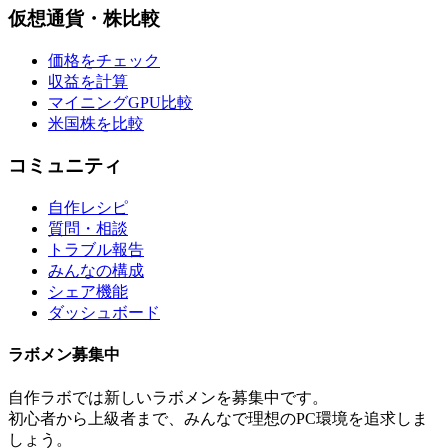
仮想通貨・株比較
価格をチェック
収益を計算
マイニングGPU比較
米国株を比較
コミュニティ
自作レシピ
質問・相談
トラブル報告
みんなの構成
シェア機能
ダッシュボード
ラボメン
募集中
自作ラボ
では新しい
ラボメン
を募集中です。
初心者から上級者まで、みんなで理想のPC環境を追求しま
しょう。