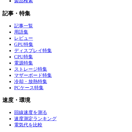
製品検索
記事・特集
記事一覧
用語集
レビュー
GPU特集
ディスプレイ特集
CPU特集
電源特集
ストレージ特集
マザーボード特集
冷却・放熱特集
PCケース特集
速度・環境
回線速度を測る
速度測定ランキング
電気代を比較