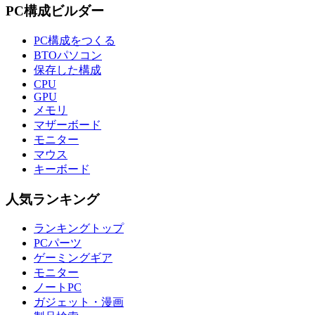
PC構成ビルダー
PC構成をつくる
BTOパソコン
保存した構成
CPU
GPU
メモリ
マザーボード
モニター
マウス
キーボード
人気ランキング
ランキングトップ
PCパーツ
ゲーミングギア
モニター
ノートPC
ガジェット・漫画