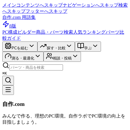
メインコンテンツへスキップ
ナビゲーションへスキップ
検索
へスキップ
フッターへスキップ
自作.com 用語集
β版
PC構成ビルダー
商品・パーツ検索
人気ランキング
パーツ比
較ガイド
PCを組む
探す・比較
学ぶ
測る・最適化
相談・投稿
⌘K
自作.com
みんなで作る、理想のPC環境
。
自作ラボ
でPC環境の向上を
目指しましょう。