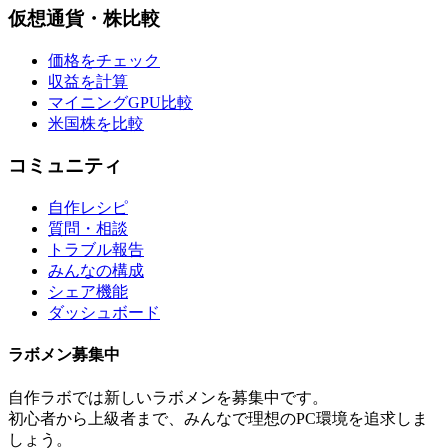
仮想通貨・株比較
価格をチェック
収益を計算
マイニングGPU比較
米国株を比較
コミュニティ
自作レシピ
質問・相談
トラブル報告
みんなの構成
シェア機能
ダッシュボード
ラボメン
募集中
自作ラボ
では新しい
ラボメン
を募集中です。
初心者から上級者まで、みんなで理想のPC環境を追求しま
しょう。