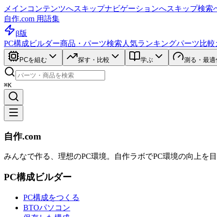
メインコンテンツへスキップ
ナビゲーションへスキップ
検索
自作.com 用語集
β版
PC構成ビルダー
商品・パーツ検索
人気ランキング
パーツ比較
PCを組む
探す・比較
学ぶ
測る・最適
⌘K
自作.com
みんなで作る、理想のPC環境
。
自作ラボ
でPC環境の向上を
PC構成ビルダー
PC構成をつくる
BTOパソコン