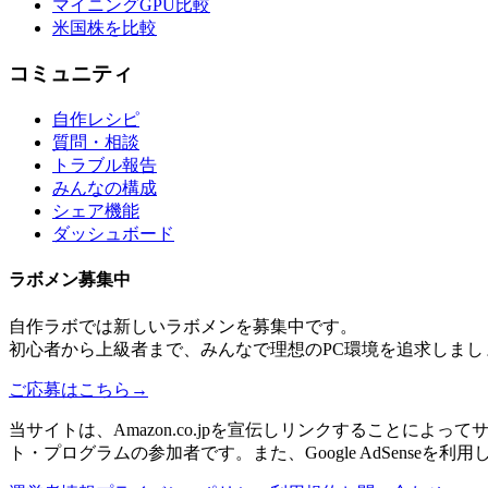
マイニングGPU比較
米国株を比較
コミュニティ
自作レシピ
質問・相談
トラブル報告
みんなの構成
シェア機能
ダッシュボード
ラボメン
募集中
自作ラボ
では新しい
ラボメン
を募集中です。
初心者から上級者まで、みんなで理想のPC環境を追求しまし
ご応募はこちら
→
当サイトは、Amazon.co.jpを宣伝しリンクすることに
ト・プログラムの参加者です。また、Google AdSenseを