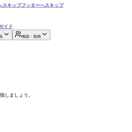
へスキップ
フッターへスキップ
ガイド
化
相談・投稿
目指しましょう。