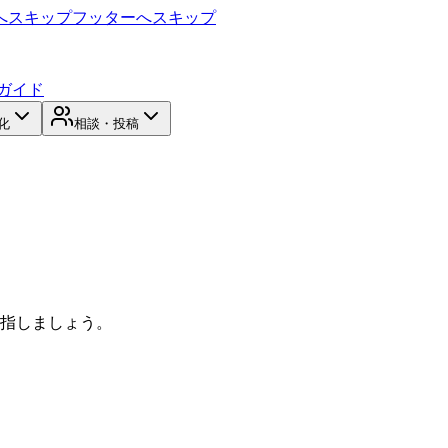
へスキップ
フッターへスキップ
ガイド
化
相談・投稿
目指しましょう。