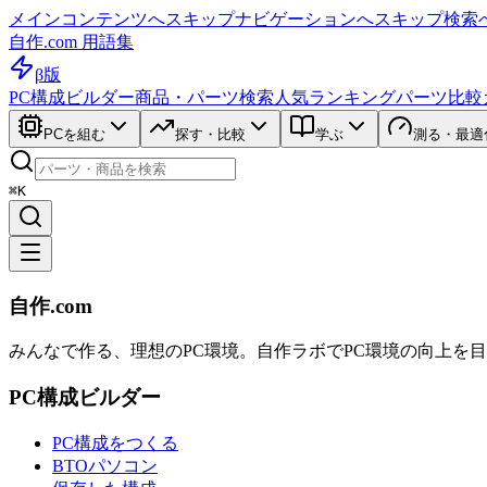
メインコンテンツへスキップ
ナビゲーションへスキップ
検索
自作.com 用語集
β版
PC構成ビルダー
商品・パーツ検索
人気ランキング
パーツ比較
PCを組む
探す・比較
学ぶ
測る・最適
⌘K
自作.com
みんなで作る、理想のPC環境
。
自作ラボ
でPC環境の向上を
PC構成ビルダー
PC構成をつくる
BTOパソコン