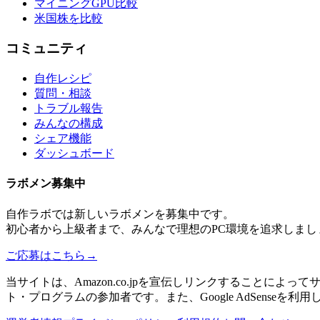
マイニングGPU比較
米国株を比較
コミュニティ
自作レシピ
質問・相談
トラブル報告
みんなの構成
シェア機能
ダッシュボード
ラボメン
募集中
自作ラボ
では新しい
ラボメン
を募集中です。
初心者から上級者まで、みんなで理想のPC環境を追求しまし
ご応募はこちら
→
当サイトは、Amazon.co.jpを宣伝しリンクすることに
ト・プログラムの参加者です。また、Google AdSenseを