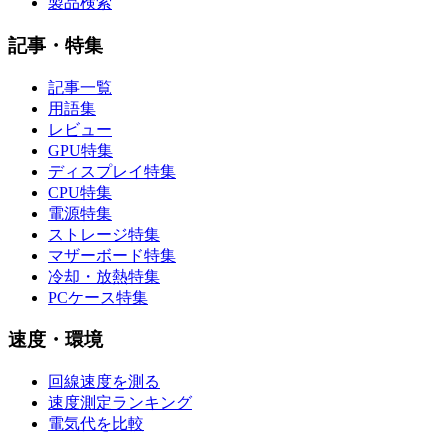
製品検索
記事・特集
記事一覧
用語集
レビュー
GPU特集
ディスプレイ特集
CPU特集
電源特集
ストレージ特集
マザーボード特集
冷却・放熱特集
PCケース特集
速度・環境
回線速度を測る
速度測定ランキング
電気代を比較