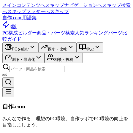
メインコンテンツへスキップ
ナビゲーションへスキップ
検索
へスキップ
フッターへスキップ
自作.com 用語集
β版
PC構成ビルダー
商品・パーツ検索
人気ランキング
パーツ比
較ガイド
PCを組む
探す・比較
学ぶ
測る・最適化
相談・投稿
⌘K
自作.com
みんなで作る、理想のPC環境
。
自作ラボ
でPC環境の向上を
目指しましょう。