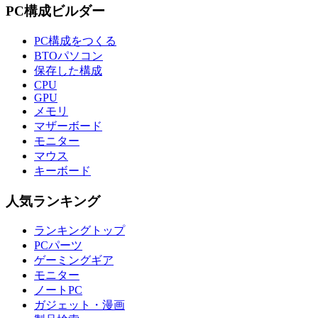
PC構成ビルダー
PC構成をつくる
BTOパソコン
保存した構成
CPU
GPU
メモリ
マザーボード
モニター
マウス
キーボード
人気ランキング
ランキングトップ
PCパーツ
ゲーミングギア
モニター
ノートPC
ガジェット・漫画