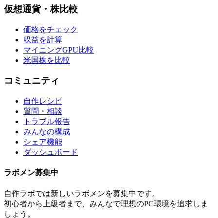
仮想通貨・株比較
価格をチェック
収益を計算
マイニングGPU比較
米国株を比較
コミュニティ
自作レシピ
質問・相談
トラブル報告
みんなの構成
シェア機能
ダッシュボード
ラボメン
募集中
自作ラボ
では新しい
ラボメン
を募集中です。
初心者から上級者まで、みんなで理想のPC環境を追求しま
しょう。