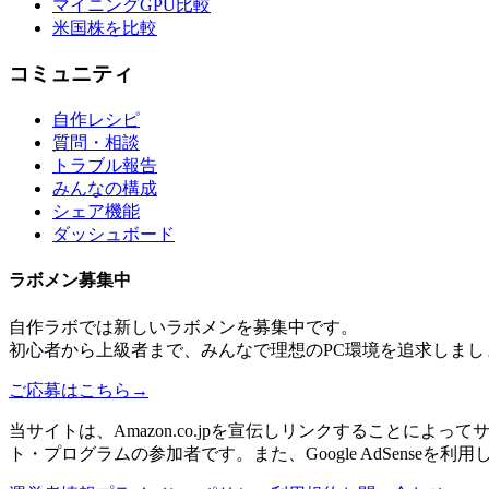
マイニングGPU比較
米国株を比較
コミュニティ
自作レシピ
質問・相談
トラブル報告
みんなの構成
シェア機能
ダッシュボード
ラボメン
募集中
自作ラボ
では新しい
ラボメン
を募集中です。
初心者から上級者まで、みんなで理想のPC環境を追求しまし
ご応募はこちら
→
当サイトは、Amazon.co.jpを宣伝しリンクすることに
ト・プログラムの参加者です。また、Google AdSenseを