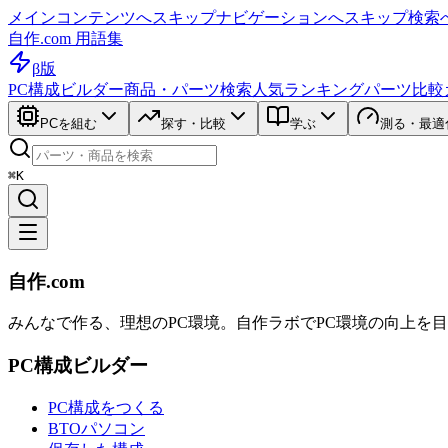
メインコンテンツへスキップ
ナビゲーションへスキップ
検索
自作.com 用語集
β版
PC構成ビルダー
商品・パーツ検索
人気ランキング
パーツ比較
PCを組む
探す・比較
学ぶ
測る・最適
⌘K
自作.com
みんなで作る、理想のPC環境
。
自作ラボ
でPC環境の向上を
PC構成ビルダー
PC構成をつくる
BTOパソコン