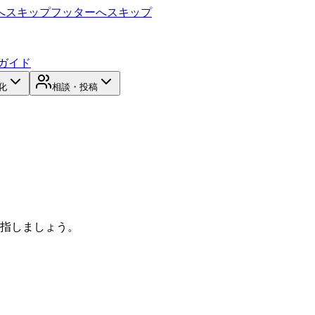
へスキップ
フッターへスキップ
ガイド
化
相談・投稿
目指しましょう。