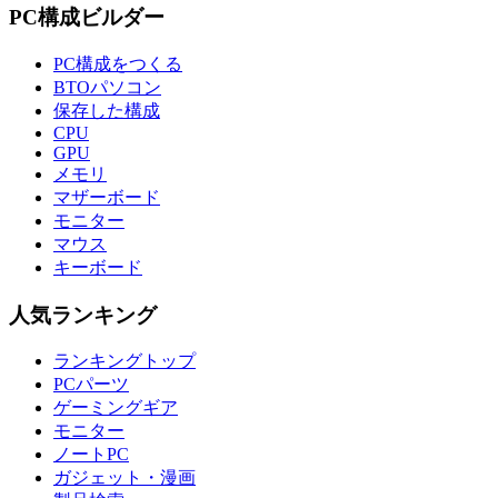
PC構成ビルダー
PC構成をつくる
BTOパソコン
保存した構成
CPU
GPU
メモリ
マザーボード
モニター
マウス
キーボード
人気ランキング
ランキングトップ
PCパーツ
ゲーミングギア
モニター
ノートPC
ガジェット・漫画