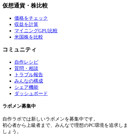
仮想通貨・株比較
価格をチェック
収益を計算
マイニングGPU比較
米国株を比較
コミュニティ
自作レシピ
質問・相談
トラブル報告
みんなの構成
シェア機能
ダッシュボード
ラボメン
募集中
自作ラボ
では新しい
ラボメン
を募集中です。
初心者から上級者まで、みんなで理想のPC環境を追求しま
しょう。