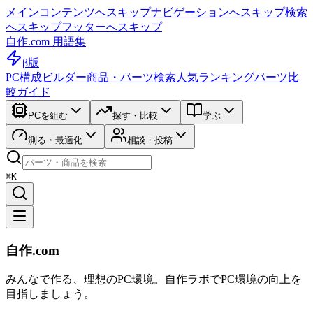
メインコンテンツへスキップ
ナビゲーションへスキップ
検索
へスキップ
フッターへスキップ
自作.com 用語集
β版
PC構成ビルダー
商品・パーツ検索
人気ランキング
パーツ比
較ガイド
PCを組む
探す・比較
学ぶ
測る・最適化
相談・投稿
⌘K
自作.com
みんなで作る、理想のPC環境
。
自作ラボ
でPC環境の向上を
目指しましょう。