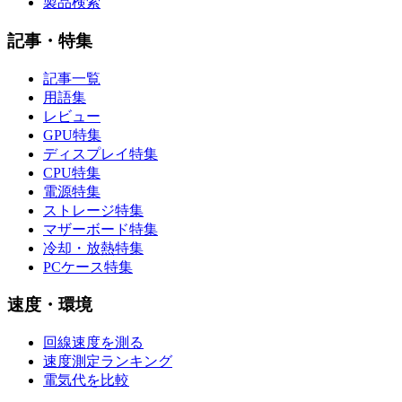
製品検索
記事・特集
記事一覧
用語集
レビュー
GPU特集
ディスプレイ特集
CPU特集
電源特集
ストレージ特集
マザーボード特集
冷却・放熱特集
PCケース特集
速度・環境
回線速度を測る
速度測定ランキング
電気代を比較