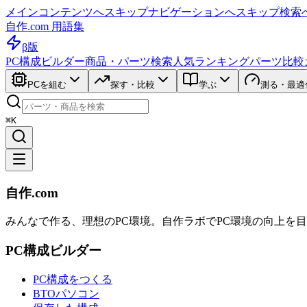
メインコンテンツへスキップ
ナビゲーションへスキップ
検索
自作.com 用語集
β版
PC構成ビルダー
商品・パーツ検索
人気ランキング
パーツ比較
PCを組む
探す・比較
学ぶ
測る・最適
⌘K
自作.com
みんなで作る、理想のPC環境
。
自作ラボ
でPC環境の向上を
PC構成ビルダー
PC構成をつくる
BTOパソコン