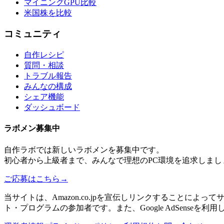
マイニングGPU比較
米国株を比較
コミュニティ
自作レシピ
質問・相談
トラブル報告
みんなの構成
シェア機能
ダッシュボード
ラボメン
募集中
自作ラボ
では新しい
ラボメン
を募集中です。
初心者から上級者まで、みんなで理想のPC環境を追求しまし
ご応募はこちら
→
当サイトは、Amazon.co.jpを宣伝しリンクすることに
ト・プログラムの参加者です。また、Google AdSenseを