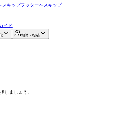
へスキップ
フッターへスキップ
ガイド
化
相談・投稿
目指しましょう。