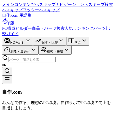
メインコンテンツへスキップ
ナビゲーションへスキップ
検索
へスキップ
フッターへスキップ
自作.com 用語集
β版
PC構成ビルダー
商品・パーツ検索
人気ランキング
パーツ比
較ガイド
PCを組む
探す・比較
学ぶ
測る・最適化
相談・投稿
⌘K
自作.com
みんなで作る、理想のPC環境
。
自作ラボ
でPC環境の向上を
目指しましょう。