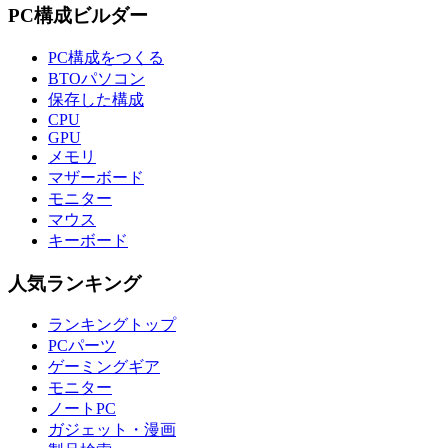
PC構成ビルダー
PC構成をつくる
BTOパソコン
保存した構成
CPU
GPU
メモリ
マザーボード
モニター
マウス
キーボード
人気ランキング
ランキングトップ
PCパーツ
ゲーミングギア
モニター
ノートPC
ガジェット・漫画