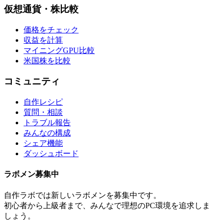
仮想通貨・株比較
価格をチェック
収益を計算
マイニングGPU比較
米国株を比較
コミュニティ
自作レシピ
質問・相談
トラブル報告
みんなの構成
シェア機能
ダッシュボード
ラボメン
募集中
自作ラボ
では新しい
ラボメン
を募集中です。
初心者から上級者まで、みんなで理想のPC環境を追求しま
しょう。