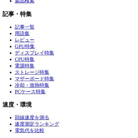
製品検索
記事・特集
記事一覧
用語集
レビュー
GPU特集
ディスプレイ特集
CPU特集
電源特集
ストレージ特集
マザーボード特集
冷却・放熱特集
PCケース特集
速度・環境
回線速度を測る
速度測定ランキング
電気代を比較