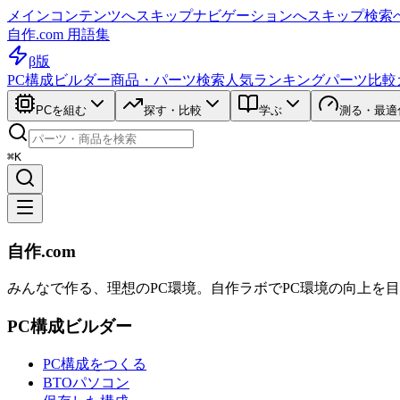
メインコンテンツへスキップ
ナビゲーションへスキップ
検索
自作.com 用語集
β版
PC構成ビルダー
商品・パーツ検索
人気ランキング
パーツ比較
PCを組む
探す・比較
学ぶ
測る・最適
⌘K
自作.com
みんなで作る、理想のPC環境
。
自作ラボ
でPC環境の向上を
PC構成ビルダー
PC構成をつくる
BTOパソコン