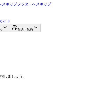
へスキップ
フッターへスキップ
ガイド
化
相談・投稿
目指しましょう。