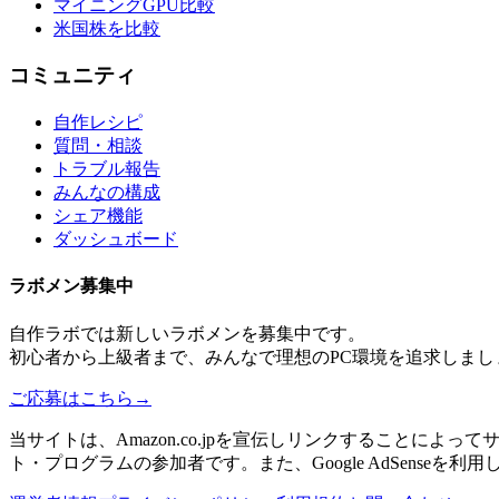
マイニングGPU比較
米国株を比較
コミュニティ
自作レシピ
質問・相談
トラブル報告
みんなの構成
シェア機能
ダッシュボード
ラボメン
募集中
自作ラボ
では新しい
ラボメン
を募集中です。
初心者から上級者まで、みんなで理想のPC環境を追求しまし
ご応募はこちら
→
当サイトは、Amazon.co.jpを宣伝しリンクすることに
ト・プログラムの参加者です。また、Google AdSenseを