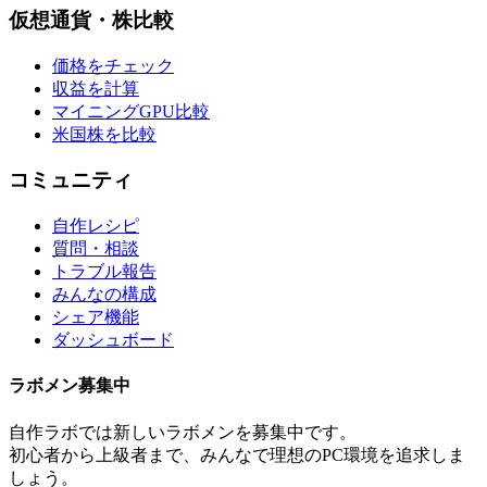
仮想通貨・株比較
価格をチェック
収益を計算
マイニングGPU比較
米国株を比較
コミュニティ
自作レシピ
質問・相談
トラブル報告
みんなの構成
シェア機能
ダッシュボード
ラボメン
募集中
自作ラボ
では新しい
ラボメン
を募集中です。
初心者から上級者まで、みんなで理想のPC環境を追求しま
しょう。