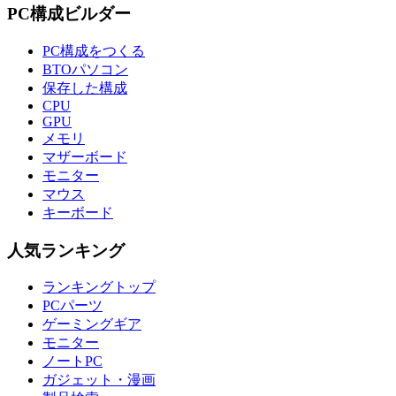
PC構成ビルダー
PC構成をつくる
BTOパソコン
保存した構成
CPU
GPU
メモリ
マザーボード
モニター
マウス
キーボード
人気ランキング
ランキングトップ
PCパーツ
ゲーミングギア
モニター
ノートPC
ガジェット・漫画