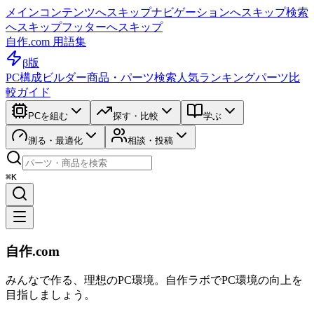
メインコンテンツへスキップ
ナビゲーションへスキップ
検索
へスキップ
フッターへスキップ
自作.com 用語集
β版
PC構成ビルダー
商品・パーツ検索
人気ランキング
パーツ比
較ガイド
PCを組む
探す・比較
学ぶ
測る・最適化
相談・投稿
⌘K
自作.com
みんなで作る、理想のPC環境
。
自作ラボ
でPC環境の向上を
目指しましょう。