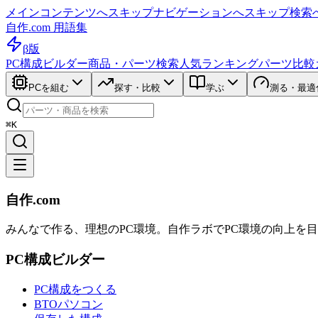
メインコンテンツへスキップ
ナビゲーションへスキップ
検索
自作.com 用語集
β版
PC構成ビルダー
商品・パーツ検索
人気ランキング
パーツ比較
PCを組む
探す・比較
学ぶ
測る・最適
⌘K
自作.com
みんなで作る、理想のPC環境
。
自作ラボ
でPC環境の向上を
PC構成ビルダー
PC構成をつくる
BTOパソコン