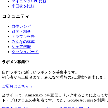
マイニングGPU比較
米国株を比較
コミュニティ
自作レシピ
質問・相談
トラブル報告
みんなの構成
シェア機能
ダッシュボード
ラボメン
募集中
自作ラボ
では新しい
ラボメン
を募集中です。
初心者から上級者まで、みんなで理想のPC環境を追求しまし
ご応募はこちら
→
当サイトは、Amazon.co.jpを宣伝しリンクすることに
ト・プログラムの参加者です。また、Google AdSenseを