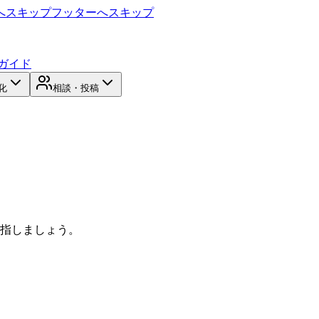
へスキップ
フッターへスキップ
ガイド
化
相談・投稿
目指しましょう。