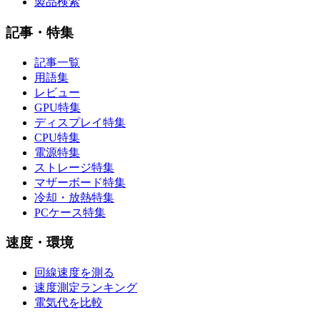
製品検索
記事・特集
記事一覧
用語集
レビュー
GPU特集
ディスプレイ特集
CPU特集
電源特集
ストレージ特集
マザーボード特集
冷却・放熱特集
PCケース特集
速度・環境
回線速度を測る
速度測定ランキング
電気代を比較