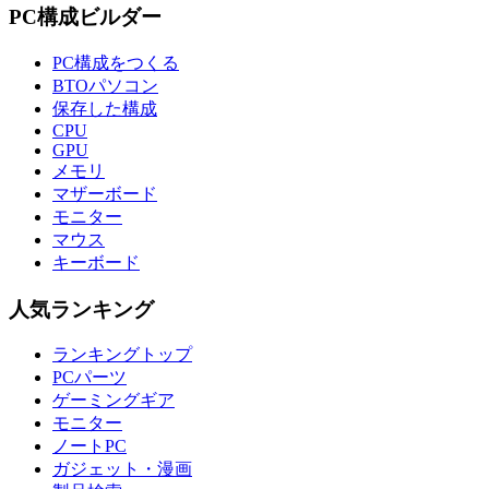
PC構成ビルダー
PC構成をつくる
BTOパソコン
保存した構成
CPU
GPU
メモリ
マザーボード
モニター
マウス
キーボード
人気ランキング
ランキングトップ
PCパーツ
ゲーミングギア
モニター
ノートPC
ガジェット・漫画