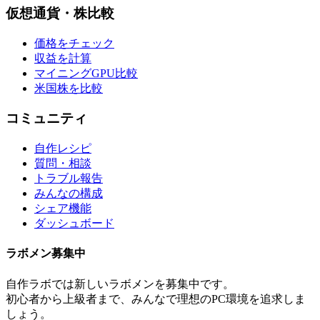
仮想通貨・株比較
価格をチェック
収益を計算
マイニングGPU比較
米国株を比較
コミュニティ
自作レシピ
質問・相談
トラブル報告
みんなの構成
シェア機能
ダッシュボード
ラボメン
募集中
自作ラボ
では新しい
ラボメン
を募集中です。
初心者から上級者まで、みんなで理想のPC環境を追求しま
しょう。