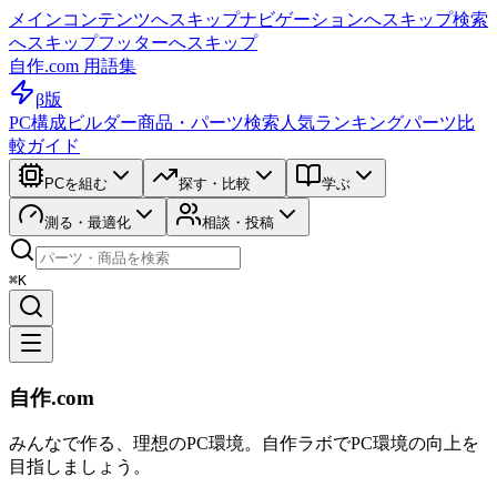
メインコンテンツへスキップ
ナビゲーションへスキップ
検索
へスキップ
フッターへスキップ
自作.com 用語集
β版
PC構成ビルダー
商品・パーツ検索
人気ランキング
パーツ比
較ガイド
PCを組む
探す・比較
学ぶ
測る・最適化
相談・投稿
⌘K
自作.com
みんなで作る、理想のPC環境
。
自作ラボ
でPC環境の向上を
目指しましょう。