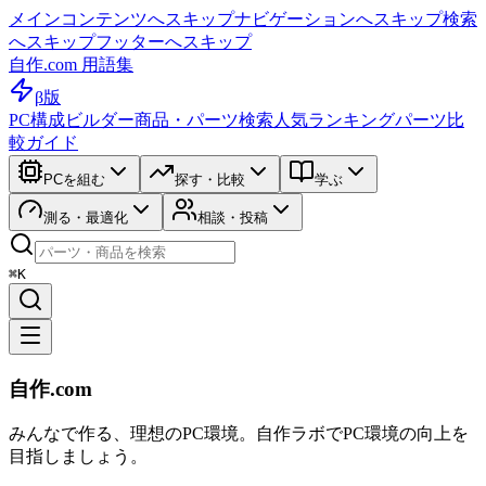
メインコンテンツへスキップ
ナビゲーションへスキップ
検索
へスキップ
フッターへスキップ
自作.com 用語集
β版
PC構成ビルダー
商品・パーツ検索
人気ランキング
パーツ比
較ガイド
PCを組む
探す・比較
学ぶ
測る・最適化
相談・投稿
⌘K
自作.com
みんなで作る、理想のPC環境
。
自作ラボ
でPC環境の向上を
目指しましょう。