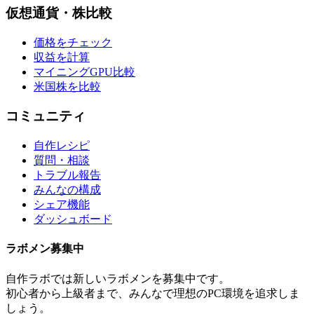
仮想通貨・株比較
価格をチェック
収益を計算
マイニングGPU比較
米国株を比較
コミュニティ
自作レシピ
質問・相談
トラブル報告
みんなの構成
シェア機能
ダッシュボード
ラボメン
募集中
自作ラボ
では新しい
ラボメン
を募集中です。
初心者から上級者まで、みんなで理想のPC環境を追求しま
しょう。