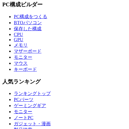
PC構成ビルダー
PC構成をつくる
BTOパソコン
保存した構成
CPU
GPU
メモリ
マザーボード
モニター
マウス
キーボード
人気ランキング
ランキングトップ
PCパーツ
ゲーミングギア
モニター
ノートPC
ガジェット・漫画