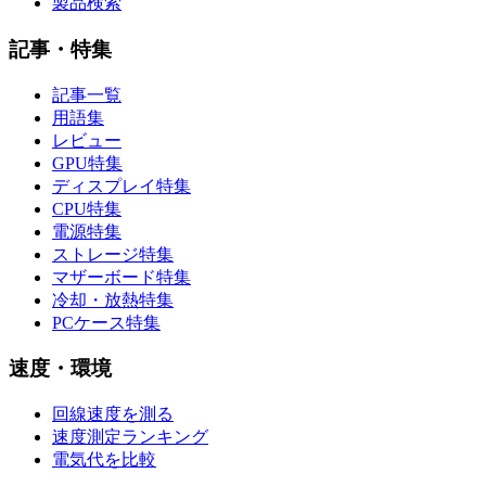
製品検索
記事・特集
記事一覧
用語集
レビュー
GPU特集
ディスプレイ特集
CPU特集
電源特集
ストレージ特集
マザーボード特集
冷却・放熱特集
PCケース特集
速度・環境
回線速度を測る
速度測定ランキング
電気代を比較