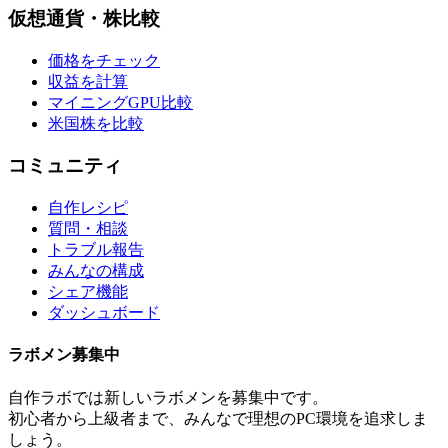
仮想通貨・株比較
価格をチェック
収益を計算
マイニングGPU比較
米国株を比較
コミュニティ
自作レシピ
質問・相談
トラブル報告
みんなの構成
シェア機能
ダッシュボード
ラボメン
募集中
自作ラボ
では新しい
ラボメン
を募集中です。
初心者から上級者まで、みんなで理想のPC環境を追求しま
しょう。