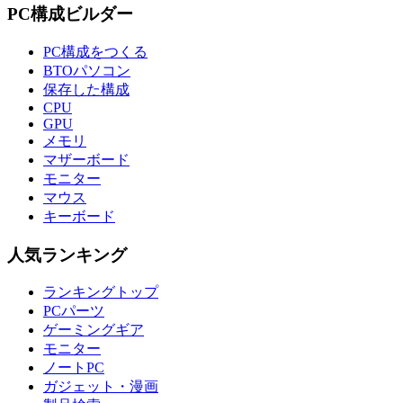
PC構成ビルダー
PC構成をつくる
BTOパソコン
保存した構成
CPU
GPU
メモリ
マザーボード
モニター
マウス
キーボード
人気ランキング
ランキングトップ
PCパーツ
ゲーミングギア
モニター
ノートPC
ガジェット・漫画