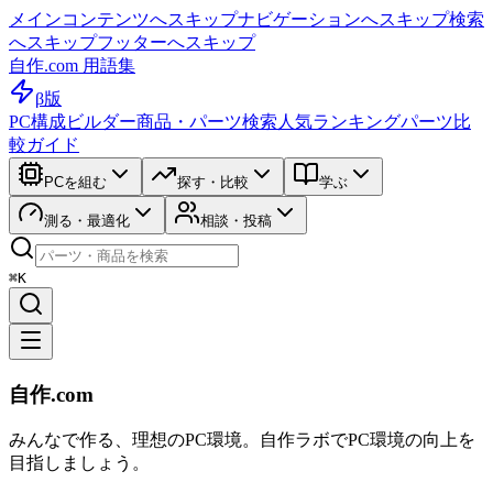
メインコンテンツへスキップ
ナビゲーションへスキップ
検索
へスキップ
フッターへスキップ
自作.com 用語集
β版
PC構成ビルダー
商品・パーツ検索
人気ランキング
パーツ比
較ガイド
PCを組む
探す・比較
学ぶ
測る・最適化
相談・投稿
⌘K
自作.com
みんなで作る、理想のPC環境
。
自作ラボ
でPC環境の向上を
目指しましょう。